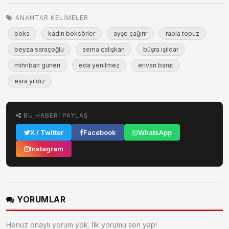
ANAHTAR KELIMELER
boks
kadın boksörler
ayşe çağırır
rabia topuz
beyza saraçoğlu
sema çalışkan
büşra ışıldar
mihriban güneri
eda yenilmez
erivan barut
esra yıldız
BU HABERI PAYLAŞ
X / Twitter
Facebook
WhatsApp
Instagram
YORUMLAR
Henüz onaylı yorum yok. İlk yorumu sen yap!