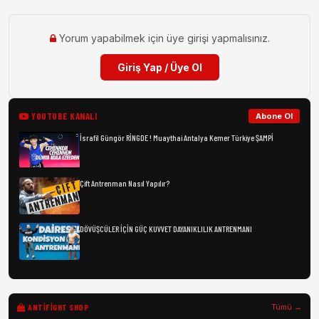
Yorum yapabilmek için üye girişi yapmalısınız.
Giriş Yap / Üye Ol
YOUTUBE KANALI
Abone Ol
İsrafil Güngör RİNGDE ! Muaythai Antalya Kemer Türkiye ŞAMPİ
Çift Antrenman Nasıl Yapılır?
DÖVÜŞCÜLER İÇİN GÜÇ KUVVET DAYANIKLILIK ANTRENMANI
ANTIFIGHT SHOP
Tümü →