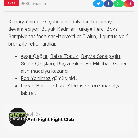
BOKS
80 okunma
Kanarya'nın boks şubesi madalyaları toplamaya
devam ediyor. Büyük Kadınlar Türkiye Ferdi Boks
Şampiyonası'nda sarı-lacivertliler 6 altın, 1 gümüş ve 2
bronz ile rekor kırdılar.
Ayşe Çağırır
,
Rabia Topuz
,
Beyza Saraçoğlu
,
Sema Çalışkan
,
Büşra Işıldar
ve
Mihriban Güneri
altın madalya kazandı.
Eda Yenilmez
gümüş aldı.
Erivan Barut
ile
Esra Yıldız
ise bronz madalya
taktılar.
EDITÖR
Anti Fight Fight Club