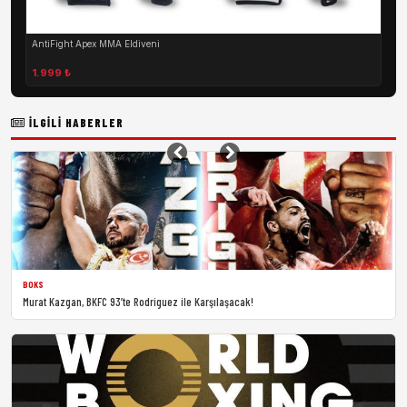
AntiFight Apex MMA Eldiveni
1.999 ₺
İLGILI HABERLER
BOKS
Murat Kazgan, BKFC 93’te Rodriguez ile Karşılaşacak!