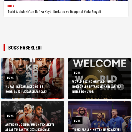
BOKS
Turki Alalshikh’ten Hafıza Kaybı Korkusu ve Duygusal Veda Sinyali
BOKS HABERLERI
BOKS
BOKS
WORLD BOXING ONAYLADI: RUS
MURAT KAZGAN, BKFC 93’TE
BOKSÖRLER BAYRAK VE MARŞLARIYLA
RODRIGUEZ ILE KARŞILAŞACAK!
RINGE DÖNÜYOR
BOKS
BOKS
ANTHONY JOSHUA BÜYÜK TEHLIKEYI
ATLATTI! TAKTIK DEĞIŞIKLIĞIYLE
TURKI ALALSHIKH’TEN HAFIZA KAYBI