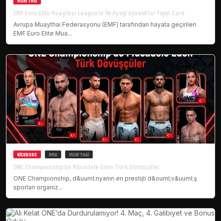
MUAYTHAI
EMF Euro Elite Muaythai League’in İlk Ayağı Ayvalık’ta! Fight Card
Avrupa Muaythai Federasyonu (EMF) tarafından hayata geçirilen
EMF Euro Elite Mua...
KICKBOKS
MMA
MUAYTHAI
ONE Championship’de Mücadele Eden Türk Dövüşçüler
ONE Championship, d&uuml;nyanın en prestijli d&ouml;v&uuml;ş
sporları organiz...