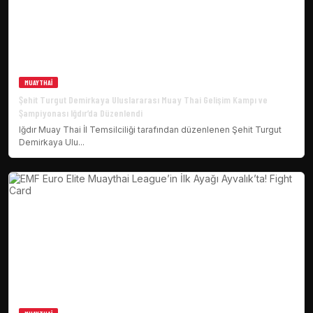
MUAYTHAI
Şehit Turgut Demirkaya Uluslararası Muay Thai Gelişim Kampı ve
Şampiyonası Iğdır’da Düzenlendi
Iğdır Muay Thai İl Temsilciliği tarafından düzenlenen Şehit Turgut
Demirkaya Ulu...