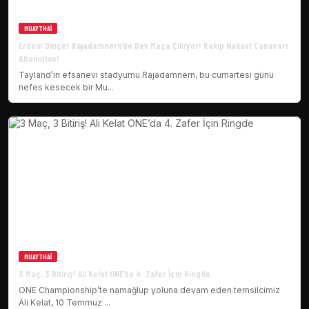
MUAYTHAI
Erdem Dinçer Rajadamnern’de Dev Maça Çıkıyor! Rakip Nakavt Canavarı
Khomutov!
Tayland’ın efsanevi stadyumu Rajadamnern, bu cumartesi günü
nefes kesecek bir Mu...
MUAYTHAI
3 Maç, 3 Bitiriş! Ali Kelat ONE’da 4. Zafer İçin Ringde
ONE Championship’te namağlup yoluna devam eden temsilcimiz
Ali Kelat, 10 Temmuz ...