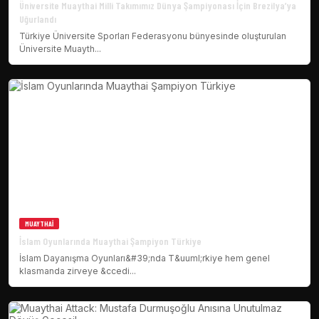
Üniversite Muaythai Milli Takımımız Dünya Şampiyonası İçin Brezilya’ya
Uğurlandı
Türkiye Üniversite Sporları Federasyonu bünyesinde oluşturulan
Üniversite Muayth...
MUAYTHAI
İslam Oyunlarında Muaythai Şampiyon Türkiye
İslam Dayanışma Oyunları&#39;nda T&uuml;rkiye hem genel
klasmanda zirveye &ccedi...