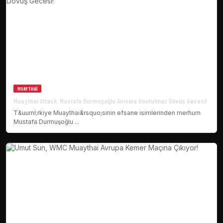
MUAYTHAI
Muaythai Attack: Mustafa Durmuşoğlu Anısına Unutulmaz Dövüş Gecesi!
T&uuml;rkiye Muaythai&rsquo;sinin efsane isimlerinden merhum
Mustafa Durmuşoğlu ...