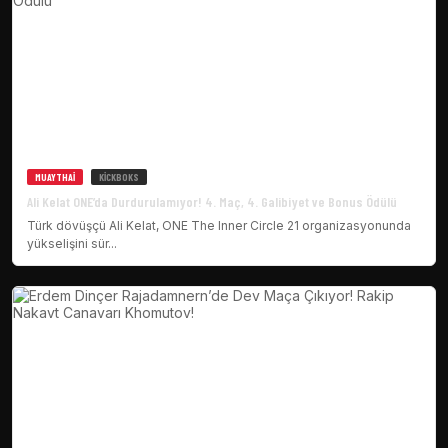
MUAYTHAI
KICKBOKS
Ali Kelat ONE’da Durdurulamıyor! 4. Maç, 4. Galibiyet ve Bonus Ödülü
Türk dövüşçü Ali Kelat, ONE The Inner Circle 21 organizasyonunda
yükselişini sür...