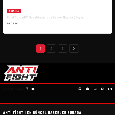
MUAYTHAI
Umut Sun, WMC Muaythai Avrupa Kemer Maçına Çıkıyor!
asdasd...
1
2
3
Sosyal Medya:
EN
ANTI FIGHT | EN GÜNCEL HABERLER BURADA