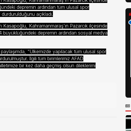
 Kasapoğlu, Kahramanmaraş'ın Pazarcık ilçesinde
üğündeki depremin ardından tüm ulusal spor
r durdurulduğunu açıkladı.
 Kasapoğlu, Kahramanmaraş'ın Pazarcık ilçesinde
7,4 büyüklüğündeki depremin ardından sosyal medya
 paylaşımda, “Ülkemizde yapılacak tüm ulusal spor
rdurulmuştur. İlgili tüm birimlerimiz AFAD
letimize bir kez daha geçmiş olsun dileklerimi