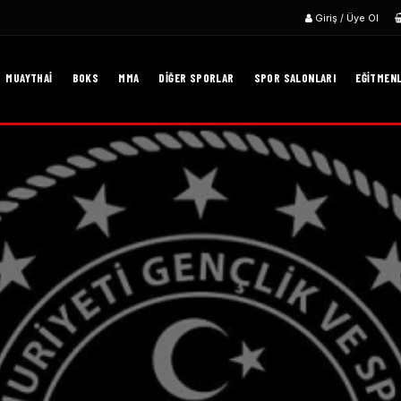
Giriş / Üye Ol
MUAYTHAI
BOKS
MMA
DIĞER SPORLAR
SPOR SALONLARI
EĞITMEN