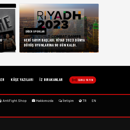
DIĞER SPORLAR
LO
GERI SAYIM BAŞLADI. RIYAD 2023 DÜNYA
DÖVÜŞ OYUNLARINA 90 GÜN KALDI.
LER
KÖŞE YAZILARI
İZ BIRAKANLAR
CANLI YAYIN
AntiFight.Shop
Hakkımızda
İletişim
TR
EN