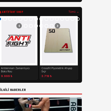
ANTIFIGHT SHOP
Tümü →
Beyaz Deri ipli Boks Eld
2.024 ₺
Antrenman Zamanlıyıcı
Crossfit Plyometrik Ahşap
Boks Rou
Sıçr
9.999 ₺
3.719 ₺
İLGILI HABERLER