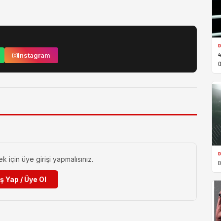
D
4
Instagram
O
D
için üye girişi yapmalısınız.
D
iş Yap / Üye Ol