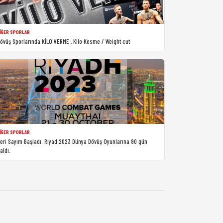
IĞER SPORLAR
övüş Sporlarında KİLO VERME , Kilo Kesme / Weight cut
IĞER SPORLAR
eri Sayım Başladı. Riyad 2023 Dünya Dövüş Oyunlarına 90 gün
aldı.