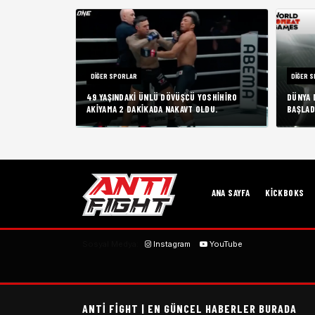
DIĞER SPORLAR
DIĞER 
49 YAŞINDAKI ÜNLÜ DÖVÜŞCÜ YOSHIHIRO
DÜNYA 
AKIYAMA 2 DAKIKADA NAKAVT OLDU.
BAŞLAD
ANA SAYFA
KICKBOKS
Sosyal Medya:
Instagram
YouTube
ANTI FIGHT | EN GÜNCEL HABERLER BURADA