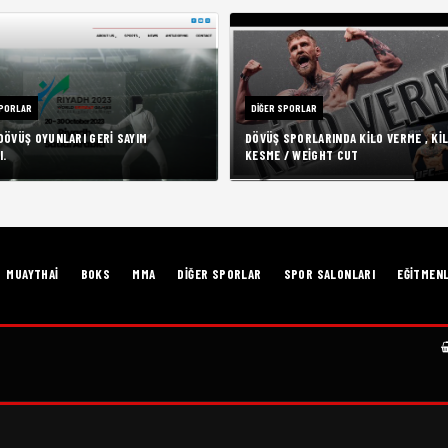
SPORLAR
DIĞER SPORLAR
DÖVÜŞ OYUNLARI GERI SAYIM
DÖVÜŞ SPORLARINDA KİLO VERME , KI
I.
KESME / WEIGHT CUT
MUAYTHAI
BOKS
MMA
DIĞER SPORLAR
SPOR SALONLARI
EĞITMEN