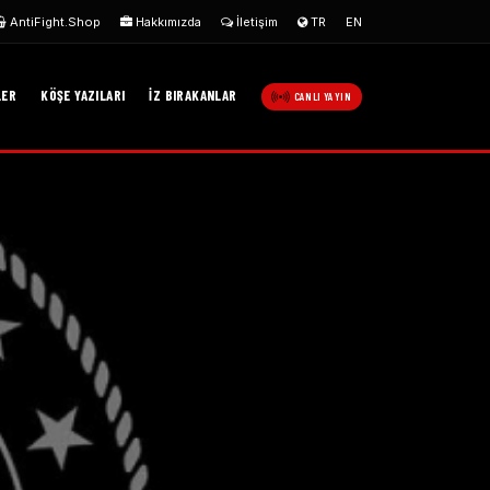
AntiFight.Shop
Hakkımızda
İletişim
TR
EN
LER
KÖŞE YAZILARI
İZ BIRAKANLAR
CANLI YAYIN