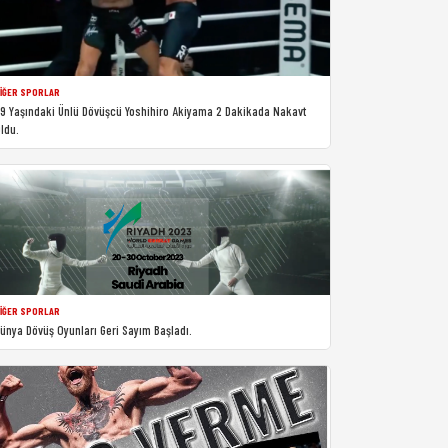
IĞER SPORLAR
9 Yaşındaki Ünlü Dövüşcü Yoshihiro Akiyama 2 Dakikada Nakavt
ldu.
IĞER SPORLAR
ünya Dövüş Oyunları Geri Sayım Başladı.