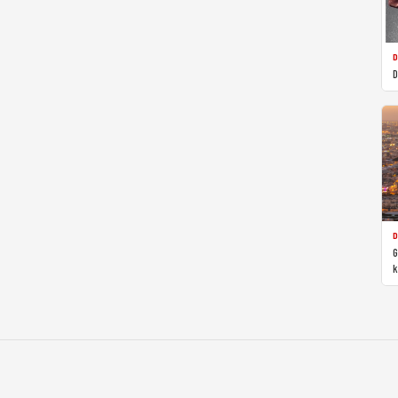
D
D
D
G
k