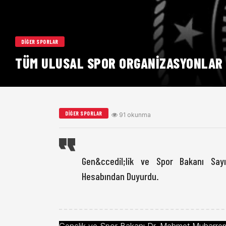
DIĞER SPORLAR
TÜM ULUSAL SPOR ORGANIZASYONLAR
DIĞER SPORLAR
91 okunma
Gen&ccedil;lik ve Spor Bakanı Sa
Hesabından Duyurdu.