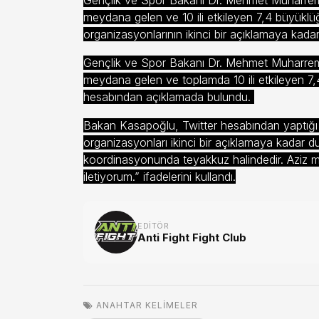
Gençlik ve Spor Bakanı Dr. Mehmet Muharrem
meydana gelen ve 10 ili etkileyen 7,4 büyükl
organizasyonlarının ikinci bir açıklamaya kada
Gençlik ve Spor Bakanı Dr. Mehmet Muharrem
meydana gelen ve toplamda 10 ili etkileyen 
hesabından açıklamada bulundu.
Bakan Kasapoğlu, Twitter hesabından yaptığı
organizasyonları ikinci bir açıklamaya kadar du
koordinasyonunda teyakkuz halindedir. Aziz mil
iletiyorum.” ifadelerini kullandı.
EDITÖR
Anti Fight Fight Club
ANAHTAR KELIMELER