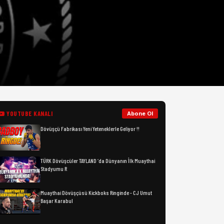
YOUTUBE KANALI
Abone Ol
Dövüşçü Fabrikası Yeni Yeteneklerle Geliyor !!
TÜRK Dövüşcüler TAYLAND ‘da Dünyanın İlk Muaythai
Stadyumu R
Muaythai Dövüşçüsü Kickboks Ringinde - CJ Umut
Başar Karabul