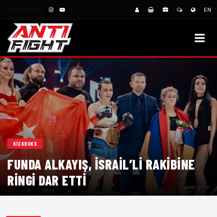
Sosyal Medya:
EN
KICKBOKS
FUNDA ALKAYIŞ, İSRAIL’LI RAKIBINE
RINGI DAR ETTI