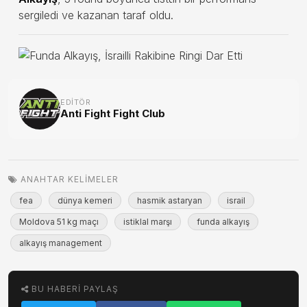
sergiledi ve kazanan taraf oldu.
EDITÖR
Anti Fight Fight Club
ANAHTAR KELIMELER
fea
dünya kemeri
hasmik astaryan
israil
Moldova 51 kg maçı
istiklal marşı
funda alkayış
alkayış management
BU HABERI PAYLAŞ