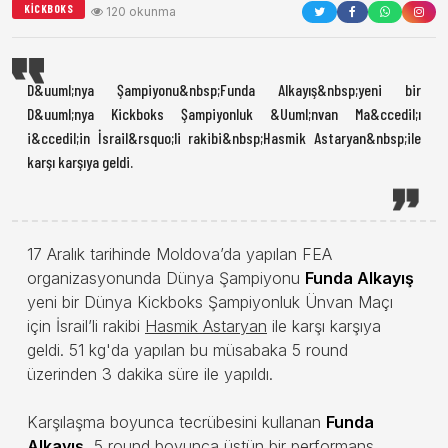
KICKBOKS
120 okunma
D&uuml;nya Şampiyonu&nbsp;Funda Alkayış&nbsp;yeni bir
D&uuml;nya Kickboks Şampiyonluk &Uuml;nvan Ma&ccedil;ı
i&ccedil;in İsrail&rsquo;li rakibi&nbsp;Hasmik Astaryan&nbsp;ile
karşı karşıya geldi.
17 Aralık tarihinde Moldova’da yapılan FEA
organizasyonunda Dünya Şampiyonu
Funda Alkayış
yeni bir Dünya Kickboks Şampiyonluk Ünvan Maçı
için İsrail’li rakibi
Hasmik Astaryan
ile karşı karşıya
geldi. 51 kg'da yapılan bu müsabaka 5 round
üzerinden 3 dakika süre ile yapıldı.
Karşılaşma boyunca tecrübesini kullanan
Funda
Alkayış
, 5 round boyunca üstün bir performans