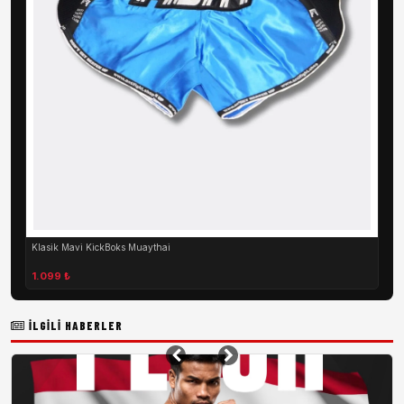
Klasik Mavi KickBoks Muaythai
1.099 ₺
İLGILI HABERLER