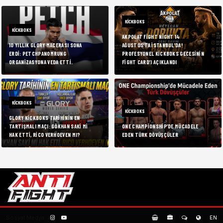
KICKBOKS
KICKBOKS
AKPOLAT FIGHT NIGHT 14
10 YILLIK GLORY MACERASI SONA
AĞUSTOS’TA İSTANBUL’DA!
ERDI: PETCHPANOMRUNG
PROFESYONEL KICKBOKS GECESININ
ORGANIZASYONA VEDA ETTI.
FIGHT CARD’I AÇIKLANDI
KICKBOKS
KICKBOKS
GLORY KICKBOKS TARIHININ EN
TARTIŞMALI MAÇI: GÖKHAN SAKI MI
ONE CHAMPIONSHIP’DE MÜCADELE
HAK ETTI, RICO VERHOEVEN MI?
EDEN TÜRK DÖVÜŞÇÜLER
Sosyal Medya:
EN