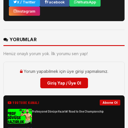
X / Twitter
Facebook
WhatsApp
Instagram
YORUMLAR
Henüz onaylı yorum yok. İlk yorumu sen yap!
Yorum yapabilmek için üye girişi yapmalısınız.
Giriş Yap / Üye Ol
YOUTUBE KANALI
Abone Ol
Profesyonel Dövüşe Hazırlık! Road to One Championship