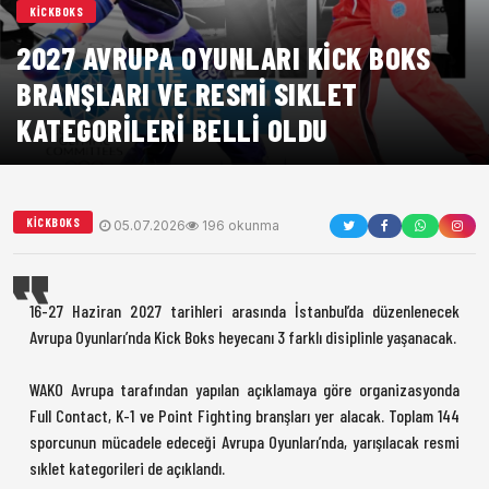
KICKBOKS
2027 AVRUPA OYUNLARI KICK BOKS
BRANŞLARI VE RESMI SIKLET
KATEGORILERI BELLI OLDU
KICKBOKS
05.07.2026
196 okunma
16-27 Haziran 2027 tarihleri arasında İstanbul’da düzenlenecek
Avrupa Oyunları’nda Kick Boks heyecanı 3 farklı disiplinle yaşanacak.
WAKO Avrupa tarafından yapılan açıklamaya göre organizasyonda
Full Contact, K-1 ve Point Fighting branşları yer alacak. Toplam 144
sporcunun mücadele edeceği Avrupa Oyunları’nda, yarışılacak resmi
sıklet kategorileri de açıklandı.