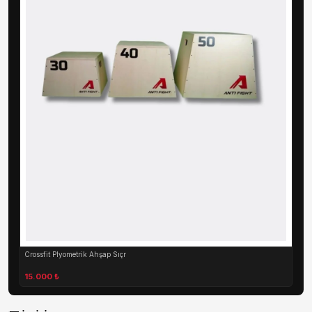
Crossfit Plyometrik Ahşap Sıçr
15.000 ₺