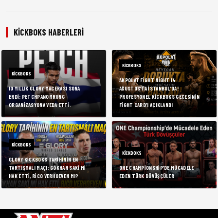
KICKBOKS HABERLERI
KICKBOKS
KICKBOKS
AKPOLAT FIGHT NIGHT 14
10 YILLIK GLORY MACERASI SONA
AĞUSTOS’TA İSTANBUL’DA!
ERDI: PETCHPANOMRUNG
PROFESYONEL KICKBOKS GECESININ
ORGANIZASYONA VEDA ETTI.
FIGHT CARD’I AÇIKLANDI
KICKBOKS
KICKBOKS
GLORY KICKBOKS TARIHININ EN
TARTIŞMALI MAÇI: GÖKHAN SAKI MI
ONE CHAMPIONSHIP’DE MÜCADELE
HAK ETTI, RICO VERHOEVEN MI?
EDEN TÜRK DÖVÜŞÇÜLER