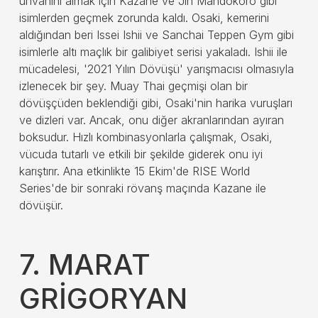
unvanını almak için Kazane ve Jin Mandokoro gibi
isimlerden geçmek zorunda kaldı. Osaki, kemerini
aldığından beri Issei Ishii ve Sanchai Teppen Gym gibi
isimlerle altı maçlık bir galibiyet serisi yakaladı. Ishii ile
mücadelesi, '2021 Yılın Dövüşü' yarışmacısı olmasıyla
izlenecek bir şey. Muay Thai geçmişi olan bir
dövüşçüden beklendiği gibi, Osaki'nin harika vuruşları
ve dizleri var. Ancak, onu diğer akranlarından ayıran
boksudur. Hızlı kombinasyonlarla çalışmak, Osaki,
vücuda tutarlı ve etkili bir şekilde giderek onu iyi
karıştırır. Ana etkinlikte 15 Ekim'de RISE World
Series'de bir sonraki rövanş maçında Kazane ile
dövüşür.
7. MARAT
GRİGORYAN