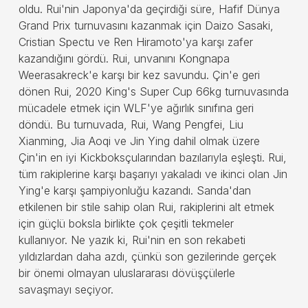
oldu. Rui'nin Japonya'da geçirdiği süre, Hafif Dünya
Grand Prix turnuvasını kazanmak için Daizo Sasaki,
Cristian Spectu ve Ren Hiramoto'ya karşı zafer
kazandığını gördü. Rui, unvanını Kongnapa
Weerasakreck'e karşı bir kez savundu. Çin'e geri
dönen Rui, 2020 King's Super Cup 66kg turnuvasında
mücadele etmek için WLF'ye ağırlık sınıfına geri
döndü. Bu turnuvada, Rui, Wang Pengfei, Liu
Xianming, Jia Aoqi ve Jin Ying dahil olmak üzere
Çin'in en iyi Kickboksçularından bazılarıyla eşleşti. Rui,
tüm rakiplerine karşı başarıyı yakaladı ve ikinci olan Jin
Ying'e karşı şampiyonluğu kazandı. Sanda'dan
etkilenen bir stile sahip olan Rui, rakiplerini alt etmek
için güçlü boksla birlikte çok çeşitli tekmeler
kullanıyor. Ne yazık ki, Rui'nin en son rekabeti
yıldızlardan daha azdı, çünkü son gezilerinde gerçek
bir önemi olmayan uluslararası dövüşçülerle
savaşmayı seçiyor.