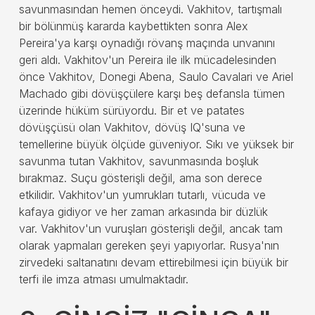
savunmasından hemen önceydi. Vakhitov, tartışmalı
bir bölünmüş kararda kaybettikten sonra Alex
Pereira'ya karşı oynadığı rövanş maçında unvanını
geri aldı. Vakhitov'un Pereira ile ilk mücadelesinden
önce Vakhitov, Donegi Abena, Saulo Cavalari ve Ariel
Machado gibi dövüşçülere karşı beş defansla tümen
üzerinde hüküm sürüyordu. Bir et ve patates
dövüşçüsü olan Vakhitov, dövüş IQ'suna ve
temellerine büyük ölçüde güveniyor. Sıkı ve yüksek bir
savunma tutan Vakhitov, savunmasında boşluk
bırakmaz. Suçu gösterişli değil, ama son derece
etkilidir. Vakhitov'un yumrukları tutarlı, vücuda ve
kafaya gidiyor ve her zaman arkasında bir düzlük
var. Vakhitov'un vuruşları gösterişli değil, ancak tam
olarak yapmaları gereken şeyi yapıyorlar. Rusya'nın
zirvedeki saltanatını devam ettirebilmesi için büyük bir
terfi ile imza atması umulmaktadır.