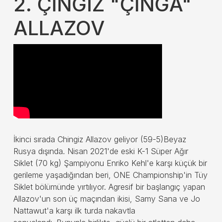
2. ÇİNGİZ "ÇİNGA"
ALLAZOV
İkinci sırada Chingiz Allazov geliyor (59-5)Beyaz
Rusya dışında. Nisan 2021'de eski K-1 Süper Ağır
Siklet (70 kg) Şampiyonu Enriko Kehl'e karşı küçük bir
gerileme yaşadığından beri, ONE Championship'in Tüy
Siklet bölümünde yırtılıyor. Agresif bir başlangıç ​​yapan
Allazov'un son üç maçından ikisi, Samy Sana ve Jo
Nattawut'a karşı ilk turda nakavtla