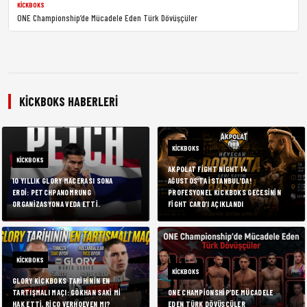
KICKBOKS
ONE Championship’de Mücadele Eden Türk Dövüşçüler
KICKBOKS HABERLERI
KICKBOKS
KICKBOKS
AKPOLAT FIGHT NIGHT 14
10 YILLIK GLORY MACERASI SONA
AĞUSTOS’TA İSTANBUL’DA!
ERDI: PETCHPANOMRUNG
PROFESYONEL KICKBOKS GECESININ
ORGANIZASYONA VEDA ETTI.
FIGHT CARD’I AÇIKLANDI
KICKBOKS
KICKBOKS
GLORY KICKBOKS TARIHININ EN
TARTIŞMALI MAÇI: GÖKHAN SAKI MI
ONE CHAMPIONSHIP’DE MÜCADELE
HAK ETTI, RICO VERHOEVEN MI?
EDEN TÜRK DÖVÜŞÇÜLER