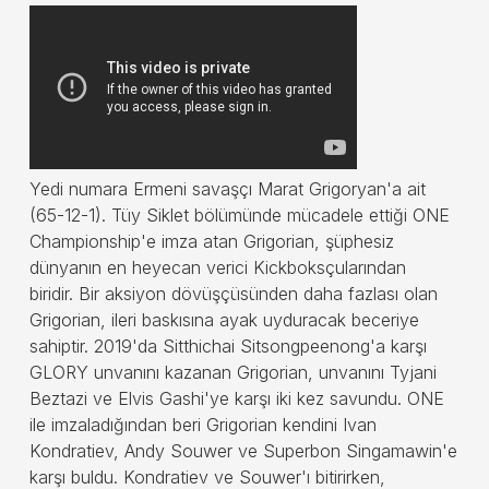
Yedi numara Ermeni savaşçı Marat Grigoryan'a ait
(65-12-1). Tüy Siklet bölümünde mücadele ettiği ONE
Championship'e imza atan Grigorian, şüphesiz
dünyanın en heyecan verici Kickboksçularından
biridir. Bir aksiyon dövüşçüsünden daha fazlası olan
Grigorian, ileri baskısına ayak uyduracak beceriye
sahiptir. 2019'da Sitthichai Sitsongpeenong'a karşı
GLORY unvanını kazanan Grigorian, unvanını Tyjani
Beztazi ve Elvis Gashi'ye karşı iki kez savundu. ONE
ile imzaladığından beri Grigorian kendini Ivan
Kondratiev, Andy Souwer ve Superbon Singamawin'e
karşı buldu. Kondratiev ve Souwer'ı bitirirken,