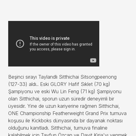
Beşinci sırayı Taylandlı Sitthichai Sitsongpeenong
(127-33) aldı.. Eski GLORY Hafif Sıklet (70 kg)
Şampiyonu ve eski Wu Lin Feng (71 kg) Şampiyonu
olan Sitthichai, sporun uzun süredir deneyimli bir
üyesidir. Yine de uzun kariyerine rağmen Sitthichai,
ONE Championship Featherweight Grand Prix turnuva
koşusu ile Kickboks dünyasında bir dayanak noktası
olduğunu kanıtladı. Sitthichai, turnuva finaline
kalabilmek için Tayfun Özcan ve Davit Kiria'yı yenmek