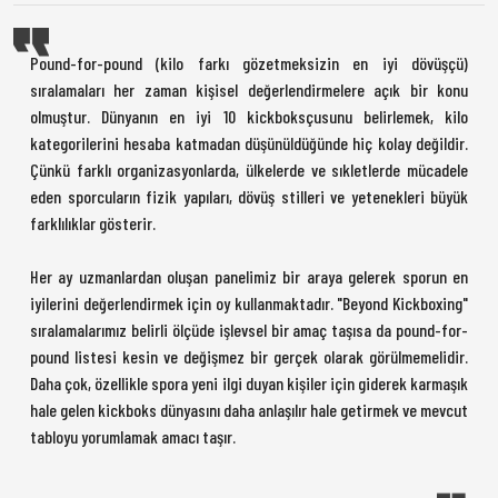
Pound-for-pound (kilo farkı gözetmeksizin en iyi dövüşçü)
sıralamaları her zaman kişisel değerlendirmelere açık bir konu
olmuştur. Dünyanın en iyi 10 kickboksçusunu belirlemek, kilo
kategorilerini hesaba katmadan düşünüldüğünde hiç kolay değildir.
Çünkü farklı organizasyonlarda, ülkelerde ve sıkletlerde mücadele
eden sporcuların fizik yapıları, dövüş stilleri ve yetenekleri büyük
farklılıklar gösterir.
Her ay uzmanlardan oluşan panelimiz bir araya gelerek sporun en
iyilerini değerlendirmek için oy kullanmaktadır. "Beyond Kickboxing"
sıralamalarımız belirli ölçüde işlevsel bir amaç taşısa da pound-for-
pound listesi kesin ve değişmez bir gerçek olarak görülmemelidir.
Daha çok, özellikle spora yeni ilgi duyan kişiler için giderek karmaşık
hale gelen kickboks dünyasını daha anlaşılır hale getirmek ve mevcut
tabloyu yorumlamak amacı taşır.