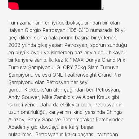
a
Tüm zamanların en iyi kickboksçularından biri olan
İtalyan Giorgio Petrosyan (105-3)10 numarada 19 yıl
geçirdikten sonra hala pound başına bir yetenek.
2003 yılında çıkış yapan Petrosyan, sporun sunduğu
en büyük övgü ve isimlerden bazılarıyla dolu hikayeli
bir kariyere sahip. İki kez K-1 MAX Dünya Grand Prix
Turnuva Şampiyonu, GLORY 70kg Slam Turnuva
Şampiyonu ve eski ONE Featherweight Grand Prix
Şampiyonu olan Petrosyan her şeyi
gördü. Kickboks'un altın çağından beri Petrosyan,
Andy Souwer, Mike Zambidis ve Albert Kraus gibi
isimleri yendi. Daha da etkileyici olanı, Petrosyan'ın
uzun ömürlülüğü, kariyerinin ikinci yarısında Chingiz
Allazov, Samy Sana ve Petchmorakot Petchyindee
Academy gibi dövüşçülere karşı başarı
bulabilmesi. Petrosyan'ın kalıcı başarısı, tarzından