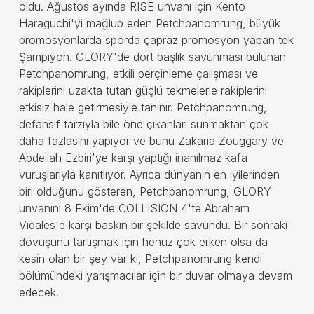
oldu. Ağustos ayında RISE unvanı için Kento
Haraguchi'yi mağlup eden Petchpanomrung, büyük
promosyonlarda sporda çapraz promosyon yapan tek
Şampiyon. GLORY'de dört başlık savunması bulunan
Petchpanomrung, etkili perçinleme çalışması ve
rakiplerini uzakta tutan güçlü tekmelerle rakiplerini
etkisiz hale getirmesiyle tanınır. Petchpanomrung,
defansif tarzıyla bile öne çıkanları sunmaktan çok
daha fazlasını yapıyor ve bunu Zakaria Zouggary ve
Abdellah Ezbiri'ye karşı yaptığı inanılmaz kafa
vuruşlarıyla kanıtlıyor. Ayrıca dünyanın en iyilerinden
biri olduğunu gösteren, Petchpanomrung, GLORY
unvanını 8 Ekim'de COLLISION 4'te Abraham
Vidales'e karşı baskın bir şekilde savundu. Bir sonraki
dövüşünü tartışmak için henüz çok erken olsa da
kesin olan bir şey var ki, Petchpanomrung kendi
bölümündeki yarışmacılar için bir duvar olmaya devam
edecek.