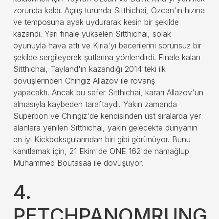
zorunda kaldı. Açılış turunda Sitthichai, Özcan'ın hızına
ve temposuna ayak uydurarak kesin bir şekilde
kazandı. Yarı finale yükselen Sitthichai, solak
oyunuyla hava attı ve Kiria'yı becerilerini sorunsuz bir
şekilde sergileyerek şutlarına yönlendirdi. Finale kalan
Sitthichai, Tayland'ın kazandığı 2014'teki ilk
dövüşlerinden Chingiz Allazov ile rövanş
yapacaktı. Ancak bu sefer Sitthichai, kararı Allazov'un
almasıyla kaybeden taraftaydı. Yakın zamanda
Superbon ve Chingiz'de kendisinden üst sıralarda yer
alanlara yenilen Sitthichai, yakın gelecekte dünyanın
en iyi Kickboksçularından biri gibi görünüyor. Bunu
kanıtlamak için, 21 Ekim'de ONE 162'de namağlup
Muhammed Boutasaa ile dövüşüyor.
4.
PETCHPANOMRUNG