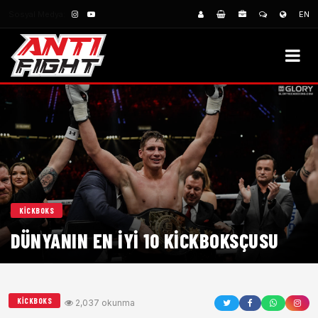
Sosyal Medya:
EN
KICKBOKS
DÜNYANIN EN İYI 10 KICKBOKSÇUSU
KICKBOKS
2,037 okunma