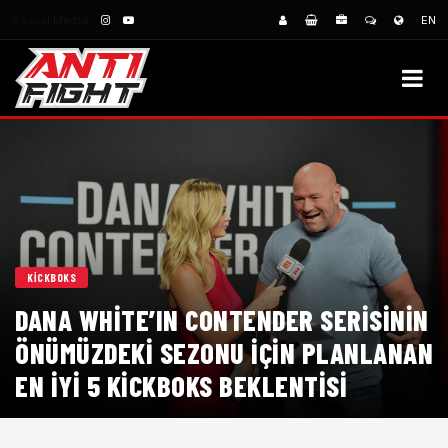
Sosyal Medya:
EN
KICKBOKS
DANA WHITE’IN CONTENDER SERISININ
ÖNÜMÜZDEKI SEZONU İÇIN PLANLANAN
EN İYI 5 KICKBOKS BEKLENTISI