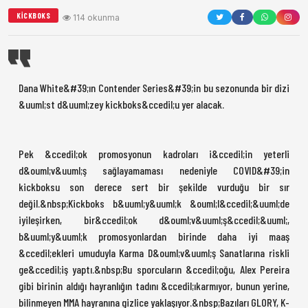
KICKBOKS
114 okunma
Dana White&#39;ın Contender Series&#39;in bu sezonunda bir dizi
&uuml;st d&uuml;zey kickboks&ccedil;u yer alacak.
Pek &ccedil;ok promosyonun kadroları i&ccedil;in yeterli
d&ouml;v&uuml;ş sağlayamaması nedeniyle COVID&#39;in
kickboksu son derece sert bir şekilde vurduğu bir sır
değil.&nbsp;Kickboks b&uuml;y&uuml;k &ouml;l&ccedil;&uuml;de
iyileşirken, bir&ccedil;ok d&ouml;v&uuml;ş&ccedil;&uuml;,
b&uuml;y&uuml;k promosyonlardan birinde daha iyi maaş
&ccedil;ekleri umuduyla Karma D&ouml;v&uuml;ş Sanatlarına riskli
ge&ccedil;iş yaptı.&nbsp;Bu sporcuların &ccedil;oğu, Alex Pereira
gibi birinin aldığı hayranlığın tadını &ccedil;ıkarmıyor, bunun yerine,
bilinmeyen MMA hayranına gizlice yaklaşıyor.&nbsp;Bazıları GLORY, K-