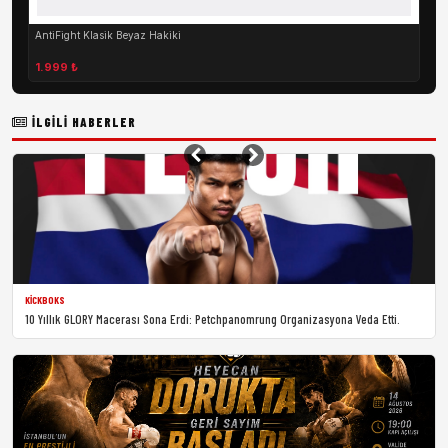
AntiFight Klasik Beyaz Hakiki
1.999 ₺
İLGILI HABERLER
KICKBOKS
10 Yıllık GLORY Macerası Sona Erdi: Petchpanomrung Organizasyona Veda Etti.