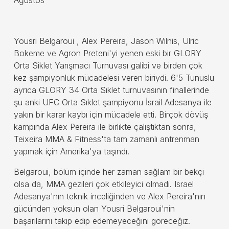
Yousri Belgaroui , Alex Pereira, Jason Wilnis, Ulric
Bokeme ve Agron Preteni'yi yenen eski bir GLORY
Orta Siklet Yarışmacı Turnuvası galibi ve birden çok
kez şampiyonluk mücadelesi veren biriydi. 6'5 Tunuslu
ayrıca GLORY 34 Orta Sıklet turnuvasının finallerinde
şu anki UFC Orta Sıklet şampiyonu İsrail Adesanya ile
yakın bir karar kaybı için mücadele etti. Birçok dövüş
kampında Alex Pereira ile birlikte çalıştıktan sonra,
Teixeira MMA & Fitness'ta tam zamanlı antrenman
yapmak için Amerika'ya taşındı.
Belgaroui, bölüm içinde her zaman sağlam bir bekçi
olsa da, MMA gezileri çok etkileyici olmadı. Israel
Adesanya'nın teknik inceliğinden ve Alex Pereira'nın
gücünden yoksun olan Yousri Belgaroui'nin
başarılarını takip edip edemeyeceğini göreceğiz.