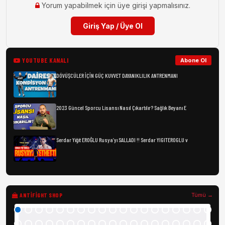
Yorum yapabilmek için üye girişi yapmalısınız.
Giriş Yap / Üye Ol
YOUTUBE KANALI
Abone Ol
DÖVÜŞCÜLER İÇİN GÜÇ KUVVET DAYANIKLILIK ANTRENMANI
2023 Güncel Sporcu Lisansı Nasıl Çıkartılır? Sağlık Beyanı E
Serdar Yiğit EROĞLU Rusya’yı SALLADI !! Serdar YIGITEROGLU v
ANTIFIGHT SHOP
Tümü →
Kl