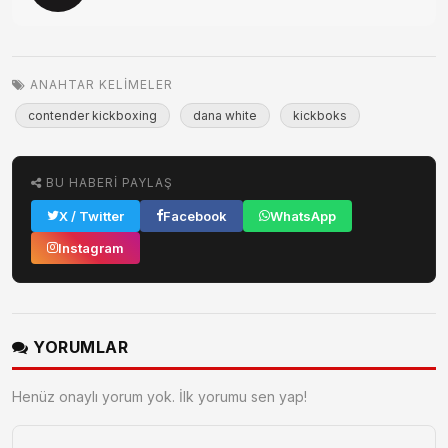
ANAHTAR KELIMELER
contender kickboxing
dana white
kickboks
BU HABERI PAYLAŞ
X / Twitter
Facebook
WhatsApp
Instagram
YORUMLAR
Henüz onaylı yorum yok. İlk yorumu sen yap!