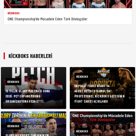
KICKBOKS
ONE Championship’de Mücadele Eden Türk Dövüşçüler
KICKBOKS HABERLERI
KICKBOKS
KICKBOKS
AKPOLAT FIGHT NIGHT 14
10 YILLIK GLORY MACERASI SONA
AĞUSTOS’TA İSTANBUL’DA!
ERDI: PETCHPANOMRUNG
PROFESYONEL KICKBOKS GECESININ
ORGANIZASYONA VEDA ETTI.
FIGHT CARD’I AÇIKLANDI
KICKBOKS
KICKBOKS
GLORY KICKBOKS TARIHININ EN