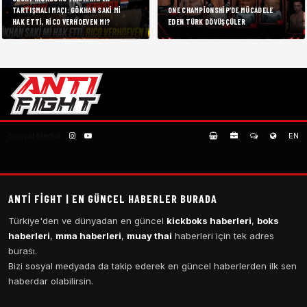
TARTIŞMALI MAÇI: GÖKHAN SAKI MI
ONE CHAMPIONSHIP’DE MÜCADELE
HAK ETTI, RICO VERHOEVEN MI?
EDEN TÜRK DÖVÜŞÇÜLER
Sosyal Medya:
EN
ANTI FIGHT | EN GÜNCEL HABERLER BURADA
Türkiye'den ve dünyadan en güncel
kickboks haberleri
,
boks
haberleri
,
mma haberleri
,
muay thai
haberleri için tek adres
burası.
Bizi sosyal medyada da takip ederek en güncel haberlerden ilk sen
haberdar olabilirsin.