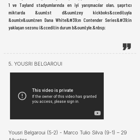
1 ve Tayland stadyumlarında en iyi yarışmacılar olan, şaşırtıcı
miktarda &uuml;st d&uuml;zey kickboks&ccedil;uyla
&ouml;v&uuml;nen Dana White&#39;ın Contender Series&#39;in
yaklaşan sezonu i&ccedil;in durum b&ouml;yle.&nbsp;
5. YOUSRI BELGAROUI
Yousri Belgaroui (5-2) - Marco Tulio Silva (9-1) – 29
Ağustos