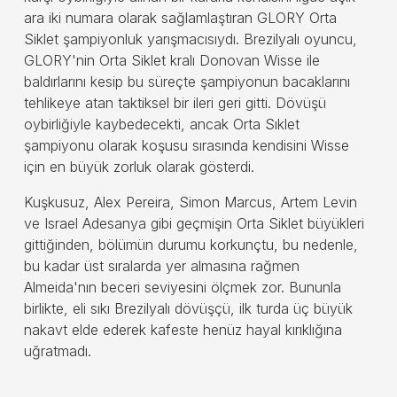
ara iki numara olarak sağlamlaştıran GLORY Orta
Siklet şampiyonluk yarışmacısıydı. Brezilyalı oyuncu,
GLORY'nin Orta Siklet kralı Donovan Wisse ile
baldırlarını kesip bu süreçte şampiyonun bacaklarını
tehlikeye atan taktiksel bir ileri geri gitti. Dövüşü
oybirliğiyle kaybedecekti, ancak Orta Sıklet
şampiyonu olarak koşusu sırasında kendisini Wisse
için en büyük zorluk olarak gösterdi.
Kuşkusuz, Alex Pereira, Simon Marcus, Artem Levin
ve Israel Adesanya gibi geçmişin Orta Siklet büyükleri
gittiğinden, bölümün durumu korkunçtu, bu nedenle,
bu kadar üst sıralarda yer almasına rağmen
Almeida'nın beceri seviyesini ölçmek zor. Bununla
birlikte, eli sıkı Brezilyalı dövüşçü, ilk turda üç büyük
nakavt elde ederek kafeste henüz hayal kırıklığına
uğratmadı.