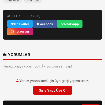
muaythai
rcd fight
BU HABERI PAYLAŞ
X / Twitter
Facebook
WhatsApp
Instagram
YORUMLAR
Henüz onaylı yorum yok. İlk yorumu sen yap!
Yorum yapabilmek için üye girişi yapmalısınız.
Giriş Yap / Üye Ol