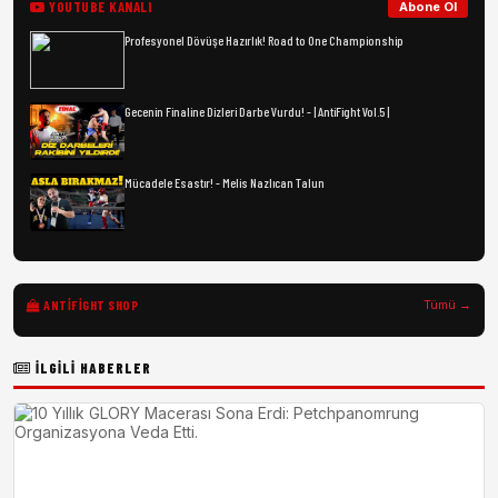
YOUTUBE KANALI
Abone Ol
Profesyonel Dövüşe Hazırlık! Road to One Championship
Gecenin Finaline Dizleri Darbe Vurdu! - | AntiFight Vol.5 |
Mücadele Esastır! - Melis Nazlıcan Talun
ANTIFIGHT SHOP
Tümü →
İLGILI HABERLER