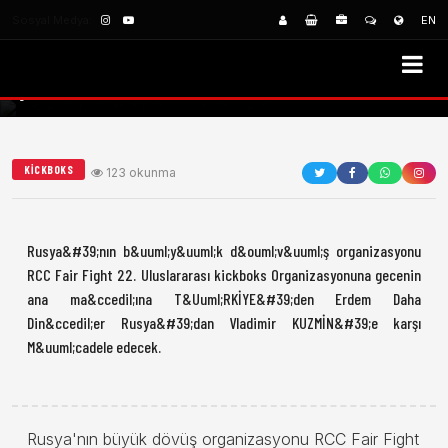
KICKBOKS
Sosyal Medya:
EN
ERDEM TAHA DİNÇER RUSYA’DA RINGE
ÇIKIYOR.
KICKBOKS
123 okunma
Rusya&#39;nın b&uuml;y&uuml;k d&ouml;v&uuml;ş organizasyonu
RCC Fair Fight 22. Uluslararası kickboks Organizasyonuna gecenin
ana ma&ccedil;ına T&Uuml;RKİYE&#39;den Erdem Daha
Din&ccedil;er Rusya&#39;dan Vladimir KUZMİN&#39;e karşı
M&uuml;cadele edecek.
Rusya'nın büyük dövüş organizasyonu RCC Fair Fight