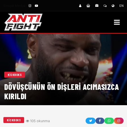
Sosyal Medya:
EN
KICKBOKS
DÖVÜŞCÜNÜN ÖN DIŞLERI ACIMASIZCA
KIRILDI
KICKBOKS
105 okunma