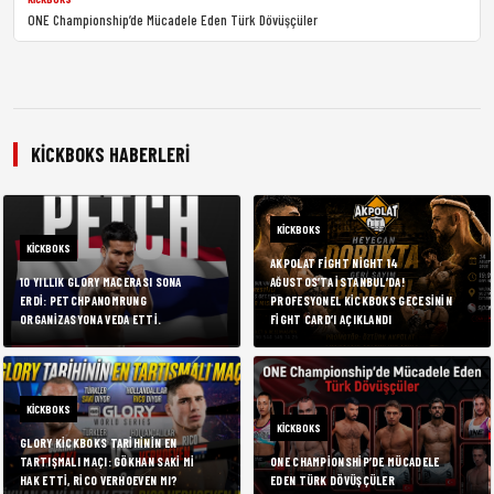
ONE Championship’de Mücadele Eden Türk Dövüşçüler
KICKBOKS HABERLERI
KICKBOKS
KICKBOKS
AKPOLAT FIGHT NIGHT 14
10 YILLIK GLORY MACERASI SONA
AĞUSTOS’TA İSTANBUL’DA!
ERDI: PETCHPANOMRUNG
PROFESYONEL KICKBOKS GECESININ
ORGANIZASYONA VEDA ETTI.
FIGHT CARD’I AÇIKLANDI
KICKBOKS
KICKBOKS
GLORY KICKBOKS TARIHININ EN
TARTIŞMALI MAÇI: GÖKHAN SAKI MI
ONE CHAMPIONSHIP’DE MÜCADELE
HAK ETTI, RICO VERHOEVEN MI?
EDEN TÜRK DÖVÜŞÇÜLER