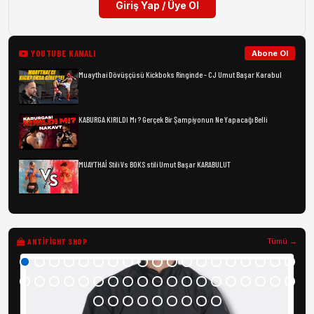
Giriş Yap / Üye Ol
YOUTUBE KANALI
Abone Ol
Muaythai Dövüşçüsü Kickboks Ringinde - CJ Umut Başar Karabul
KABURGA KIRILDI Mı ? Gerçek Bir Şampiyonun Ne Yapacağı Belli
MUAYTHAİ Stili Vs BOKS stili Umut Başar KARABULUT
ANTIFIGHT SHOP
Tümü →
Bo
1.