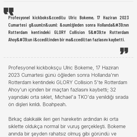
Profesyonel kickboks&ccedil;u Ulric Bokeme, 17 Haziran 2023
Cumartesi g&uuml;n&uuml; &ouml;ğleden sonra Hollanda&#39;nın
Rotterdam kentindeki GLORY Collision 5&#39;te Rotterdam
Ahoy&#39;un i&ccedil;inden bir ma&ccedil;tan fazlasını kaybetti.
Profesyonel kickboksçu Ulric Bokeme, 17 Haziran
2023 Cumartesi günü öğleden sonra Hollanda'nın
Rotterdam kentindeki GLORY Collision 5'te Rotterdam
Ahoy'un içinden bir maçtan fazlasını kaybetti; 32
yaşındaki orta sıklet, Michael'a TKO'da yenildiği sırada
ön dişleri kırıldı. Boahpeah.
Birkaç dakikalık ileri geri hareketin ardından iki orta
siklette oldukça normal bir vuruş gerçekleşti. Bokeme
anında bir şeyden rahatsız olmuş gibi göründü ve