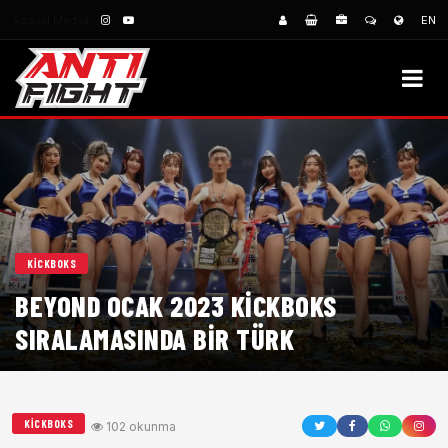
Sosyal Medya:
EN
KICKBOKS
BEYOND OCAK 2023 KICKBOKS
SIRALAMASINDA BIR TÜRK
KICKBOKS
102 okunma