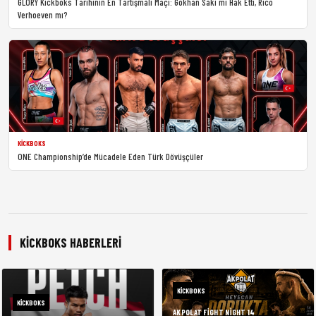
GLORY Kickboks Tarihinin En Tartışmalı Maçı: Gökhan Saki mi Hak Etti, Rico
Verhoeven mı?
KICKBOKS
ONE Championship’de Mücadele Eden Türk Dövüşçüler
KICKBOKS HABERLERI
KICKBOKS
KICKBOKS
AKPOLAT FIGHT NIGHT 14