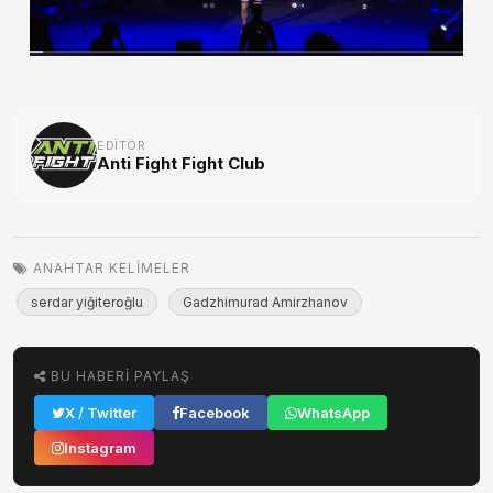
EDITÖR
Anti Fight Fight Club
ANAHTAR KELIMELER
serdar yiğiteroğlu
Gadzhimurad Amirzhanov
BU HABERI PAYLAŞ
X / Twitter
Facebook
WhatsApp
Instagram