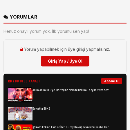
YORUMLAR
Henüz onaylı yorum yok. İlk yorumu sen yap!
Yorum yapabilmek için üye girişi yapmalısınız.
Giriş Yap / Üye Ol
YOUTUBE KANALI
Abone Ol
Adım Adım UFC’ye: Börteçine MMA’de Bediha Tacyıldız Vendett
Sokakta BOKS
@Namikekinn Ekin ile İleri Düzey Dövüş Teknikleri Silaha Kar