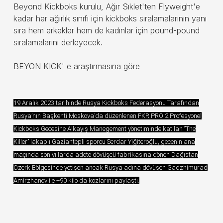
Beyond Kickboks kurulu, Ağır Sıklet'ten Flyweight'e
kadar her ağırlık sınıfı için kickboks sıralamalarının yanı
sıra hem erkekler hem de kadınlar için pound-pound
sıralamalarını derleyecek.
BEYON KICK' e araştırmasına göre
19 Aralık 2023 tarihinde Rusya Kickboks Federasyonu Tarafından
Rusya’nın Başkenti Moskova’da düzenlenen FKR PRO 2 Profesyonel
Kickboks Gecesine Alkayış Manegement yönetiminde katılan ‘’The
Killer’’ lakaplı Gaziantepli sporcu Serdar Yiğiteroğlu, gecenin ana
maçında son yıllarda adete dövüşcü fabrikasına dönen Dağıstan
Özerk Bölgesinde yetişen ancak Rusya adına dövüşen Gadzhimurad
Amirzhanov ile +90 kilo da kozlarını paylaştı.