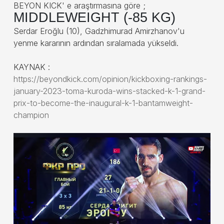
BEYON KICK' e araştırmasına göre ;
MIDDLEWEIGHT (-85 KG)
Serdar Eroğlu (10), Gadzhimurad Amirzhanov'u
yenme kararının ardından sıralamada yükseldi.
KAYNAK :
https://beyondkick.com/opinion/kickboxing-rankings-
january-2023-toma-kuroda-wins-stacked-k-1-grand-
prix-to-become-the-inaugural-k-1-bantamweight-
champion