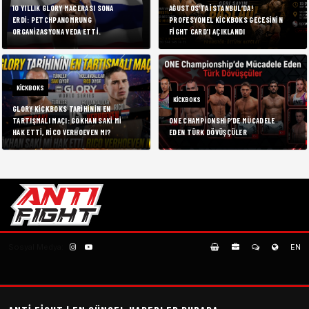
10 YILLIK GLORY MACERASI SONA
AĞUSTOS’TA İSTANBUL’DA!
ERDI: PETCHPANOMRUNG
PROFESYONEL KICKBOKS GECESININ
ORGANIZASYONA VEDA ETTI.
FIGHT CARD’I AÇIKLANDI
KICKBOKS
KICKBOKS
GLORY KICKBOKS TARIHININ EN
TARTIŞMALI MAÇI: GÖKHAN SAKI MI
ONE CHAMPIONSHIP’DE MÜCADELE
HAK ETTI, RICO VERHOEVEN MI?
EDEN TÜRK DÖVÜŞÇÜLER
Sosyal Medya:
EN