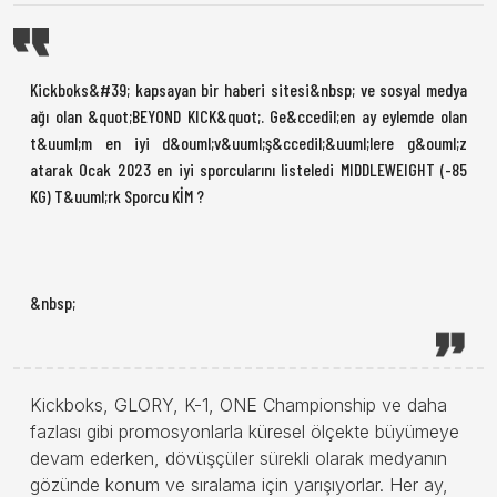
Kickboks&#39; kapsayan bir haberi sitesi&nbsp; ve sosyal medya
ağı olan &quot;BEYOND KICK&quot;. Ge&ccedil;en ay eylemde olan
t&uuml;m en iyi d&ouml;v&uuml;ş&ccedil;&uuml;lere g&ouml;z
atarak Ocak 2023 en iyi sporcularını listeledi MIDDLEWEIGHT (-85
KG) T&uuml;rk Sporcu KİM ?
&nbsp;
Kickboks, GLORY, K-1, ONE Championship ve daha
fazlası gibi promosyonlarla küresel ölçekte büyümeye
devam ederken, dövüşçüler sürekli olarak medyanın
gözünde konum ve sıralama için yarışıyorlar. Her ay,