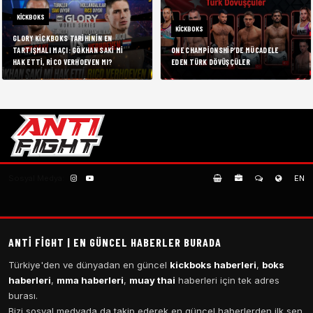
KICKBOKS
KICKBOKS
GLORY KICKBOKS TARIHININ EN
TARTIŞMALI MAÇI: GÖKHAN SAKI MI
ONE CHAMPIONSHIP’DE MÜCADELE
HAK ETTI, RICO VERHOEVEN MI?
EDEN TÜRK DÖVÜŞÇÜLER
Sosyal Medya:
EN
ANTI FIGHT | EN GÜNCEL HABERLER BURADA
Türkiye'den ve dünyadan en güncel
kickboks haberleri
,
boks
haberleri
,
mma haberleri
,
muay thai
haberleri için tek adres
burası.
Bizi sosyal medyada da takip ederek en güncel haberlerden ilk sen