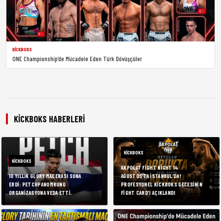
KICKBOKS
ONE Championship’de Mücadele Eden Türk Dövüşçüler
KICKBOKS HABERLERI
KICKBOKS
KICKBOKS
AKPOLAT FIGHT NIGHT 14
10 YILLIK GLORY MACERASI SONA
AĞUSTOS’TA İSTANBUL’DA!
ERDI: PETCHPANOMRUNG
PROFESYONEL KICKBOKS GECESININ
ORGANIZASYONA VEDA ETTI.
FIGHT CARD’I AÇIKLANDI