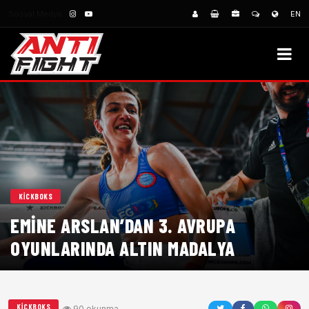
Sosyal Medya:
EN
KICKBOKS
EMINE ARSLAN’DAN 3. AVRUPA
OYUNLARINDA ALTIN MADALYA
KICKBOKS
90 okunma