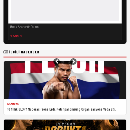
Boks Antrenör Raketi
1.599 ₺
İLGILI HABERLER
KICKBOKS
10 Yıllık GLORY Macerası Sona Erdi: Petchpanomrung Organizasyona Veda Etti.