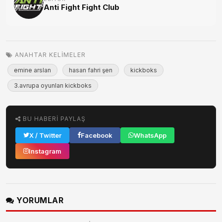
Anti Fight Fight Club
ANAHTAR KELIMELER
emine arslan
hasan fahri şen
kickboks
3.avrupa oyunları kickboks
BU HABERI PAYLAŞ
X / Twitter
Facebook
WhatsApp
Instagram
YORUMLAR