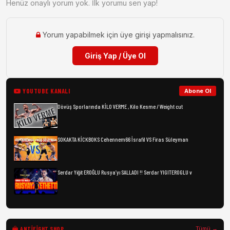
Henüz onaylı yorum yok. İlk yorumu sen yap!
Yorum yapabilmek için üye girişi yapmalısınız.
Giriş Yap / Üye Ol
YOUTUBE KANALI
Abone Ol
Dövüş Sporlarında KİLO VERME , Kilo Kesme / Weight cut
SOKAKTA KİCKBOKS Cehennem66 İsrafil VS Firas Süleyman
Serdar Yiğit EROĞLU Rusya’yı SALLADI !! Serdar YIGITEROGLU v
ANTIFIGHT SHOP
Tümü →