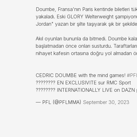
Doumbe, Fransa'nın Paris kentinde biletleri tük
yakaladı. Eski GLORY Welterweight şampiyonu
Jordan" yazan bir şilte taşıyarak şık bir şekild
Akıl oyunları bununla da bitmedi. Doumbe ka
başlatmadan önce onları susturdu. Taraftarla
nihayet kafesin ortasına doğru yol almadan ön
CEDRIC DOUMBE with the mind games!
#PFL
???????? EN EXCLUSIVITE sur RMC Sport
???????? INTERNATIONALLY LIVE on DAZN
— PFL (@PFLMMA)
September 30, 2023