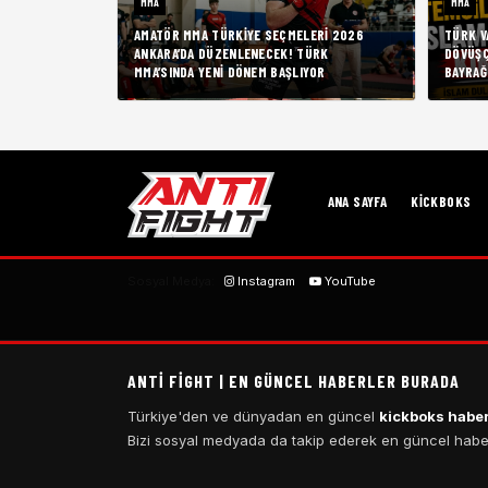
MMA
MMA
AMATÖR MMA TÜRKIYE SEÇMELERI 2026
TÜRK V
ANKARA’DA DÜZENLENECEK! TÜRK
DÖVÜŞÇ
MMA’SINDA YENI DÖNEM BAŞLIYOR
BAYRAĞ
ANA SAYFA
KICKBOKS
Sosyal Medya:
Instagram
YouTube
ANTI FIGHT | EN GÜNCEL HABERLER BURADA
Türkiye'den ve dünyadan en güncel
kickboks haber
Bizi sosyal medyada da takip ederek en güncel haberl