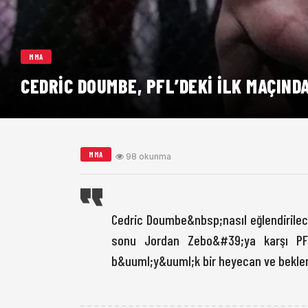
MMA
CEDRIC DOUMBE, PFL’DEKI İLK MAÇIND
MMA
98 okunma
Cedric Doumbe&nbsp;nasıl eğlendirilece
sonu Jordan Zebo&#39;ya karşı PFL
b&uuml;y&uuml;k bir heyecan ve beklent