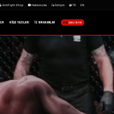
AntiFight.Shop
Hakkımızda
İletişim
TR
EN
LER
KÖŞE YAZILARI
İZ BIRAKANLAR
CANLI YAYIN