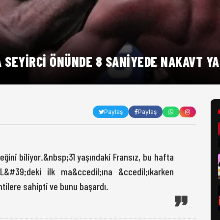
A SEYIRCI ÖNÜNDE 8 SANIYEDE NAKAVT YA
Paylaş
Paylaş
ğini biliyor.&nbsp;31 yaşındaki Fransız, bu hafta
&#39;deki ilk ma&ccedil;ına &ccedil;ıkarken
ilere sahipti ve bunu başardı.