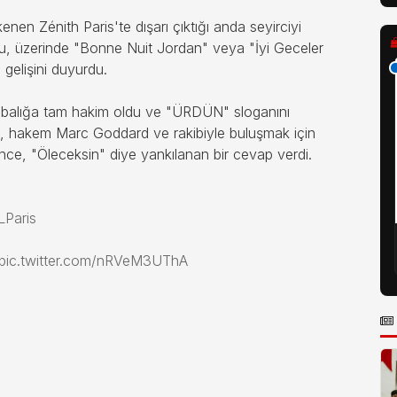
enen Zénith Paris'te dışarı çıktığı anda seyirciyi
, üzerinde "Bonne Nuit Jordan" veya "İyi Geceler
e gelişini duyurdu.
labalığa tam hakim oldu ve "ÜRDÜN" sloganını
rı, hakem Marc Goddard ve rakibiyle buluşmak için
ce, "Öleceksin" diye yankılanan bir cevap verdi.
Paris
pic.twitter.com/nRVeM3UThA