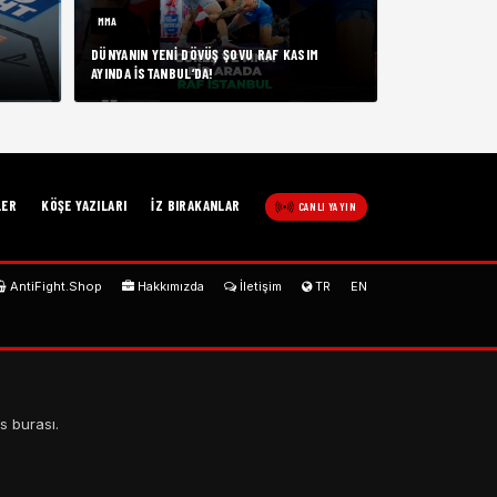
MMA
DÜNYANIN YENI DÖVÜŞ ŞOVU RAF KASIM
AYINDA İSTANBUL’DA!
LER
KÖŞE YAZILARI
İZ BIRAKANLAR
CANLI YAYIN
AntiFight.Shop
Hakkımızda
İletişim
TR
EN
s burası.