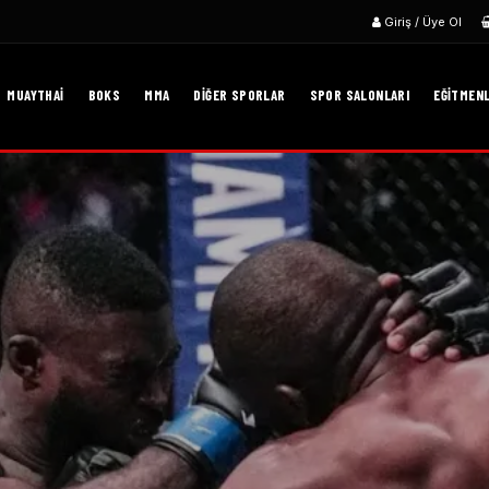
Giriş / Üye Ol
MUAYTHAI
BOKS
MMA
DIĞER SPORLAR
SPOR SALONLARI
EĞITMEN