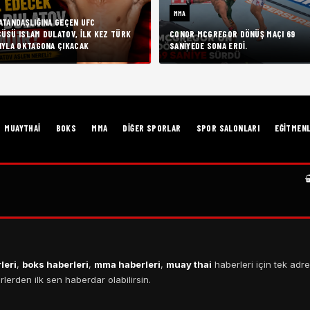
MMA
ATANDAŞLIĞINA GEÇEN UFC
ÜSÜ ISLAM DULATOV, İLK KEZ TÜRK
CONOR MCGREGOR DÖNÜŞ MAÇI 69
IYLA OKTAGONA ÇIKACAK
SANIYEDE SONA ERDI.
MUAYTHAI
BOKS
MMA
DIĞER SPORLAR
SPOR SALONLARI
EĞITMEN
leri
,
boks haberleri
,
mma haberleri
,
muay thai
haberleri için tek adre
erden ilk sen haberdar olabilirsin.