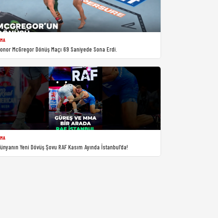
MA
onor McGregor Dönüş Maçı 69 Saniyede Sona Erdi.
MA
ünyanın Yeni Dövüş Şovu RAF Kasım Ayında İstanbul’da!