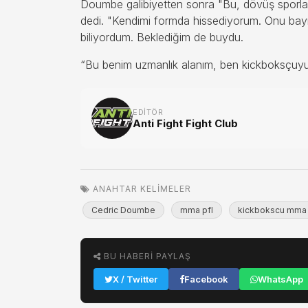
Doumbe galibiyetten sonra "Bu, dövüş sporların
dedi. "Kendimi formda hissediyorum. Onu bayıl
biliyordum. Beklediğim de buydu.
“Bu benim uzmanlık alanım, ben kickboksçuyum.
EDITÖR
Anti Fight Fight Club
ANAHTAR KELIMELER
Cedric Doumbe
mma pfl
kickbokscu mma
BU HABERI PAYLAŞ
X / Twitter
Facebook
WhatsApp