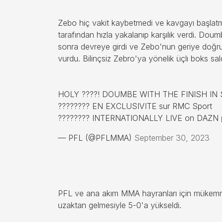
Zebo hiç vakit kaybetmedi ve kavgayı başlat
tarafından hızla yakalanıp karşılık verdi. Do
sonra devreye girdi ve Zebo'nun geriye doğr
vurdu. Bilinçsiz Zebro'ya yönelik üçlı boks saldı
HOLY ????! DOUMBE WITH THE FINISH IN
???????? EN EXCLUSIVITE sur RMC Sport
???????? INTERNATIONALLY LIVE on DAZN
— PFL (@PFLMMA)
September 30, 2023
PFL ve ana akım MMA hayranları için mükemmel
uzaktan gelmesiyle 5-0'a yükseldi.