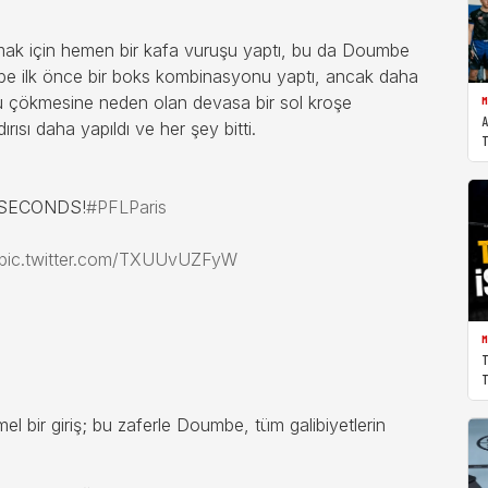
mak için hemen bir kafa vuruşu yaptı, bu da Doumbe
umbe ilk önce bir boks kombinasyonu yaptı, ancak daha
u çökmesine neden olan devasa bir sol kroşe
M
A
rısı daha yapıldı ve her şey bitti.
T
 SECONDS!
#PFLParis
pic.twitter.com/TXUUvUZFyW
M
T
T
 bir giriş; bu zaferle Doumbe, tüm galibiyetlerin