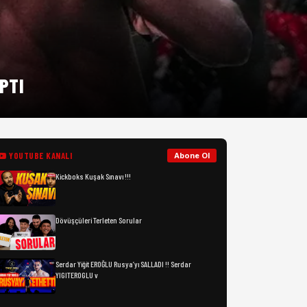
PTI
YOUTUBE KANALI
Abone Ol
Kickboks Kuşak Sınavı !!!
Dövüşçüleri Terleten Sorular
Serdar Yiğit EROĞLU Rusya’yı SALLADI !! Serdar
YIGITEROGLU v