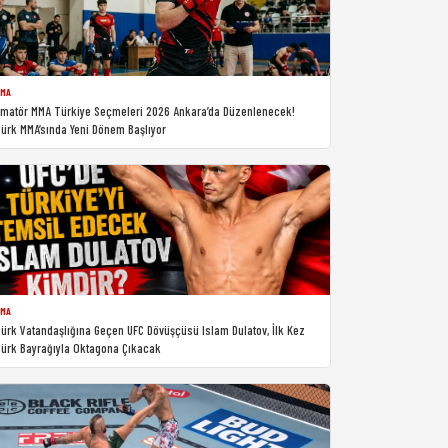
MA
matör MMA Türkiye Seçmeleri 2026 Ankara’da Düzenlenecek!
ürk MMA’sında Yeni Dönem Başlıyor
MA
ürk Vatandaşlığına Geçen UFC Dövüşçüsü Islam Dulatov, İlk Kez
ürk Bayrağıyla Oktagona Çıkacak