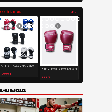
ANTIFIGHT SHOP
Tümü →
Mor Metalik Boks Eldive
999 ₺
AntiFight Apex MMA Eldiveni
Kırmızı Metalik Boks Eldiveni
1.999 ₺
999 ₺
İLGILI HABERLER