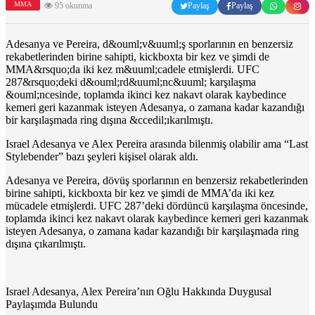
MMA
95 okunma
Paylaş
Paylaş
Adesanya ve Pereira, d&ouml;v&uuml;ş sporlarının en benzersiz
rekabetlerinden birine sahipti, kickboxta bir kez ve şimdi de
MMA&rsquo;da iki kez m&uuml;cadele etmişlerdi. UFC
287&rsquo;deki d&ouml;rd&uuml;nc&uuml; karşılaşma
&ouml;ncesinde, toplamda ikinci kez nakavt olarak kaybedince
kemeri geri kazanmak isteyen Adesanya, o zamana kadar kazandığı
bir karşılaşmada ring dışına &ccedil;ıkarılmıştı.
Israel Adesanya ve Alex Pereira arasında bilenmiş olabilir ama “Last
Stylebender” bazı şeyleri kişisel olarak aldı.
Adesanya ve Pereira, dövüş sporlarının en benzersiz rekabetlerinden
birine sahipti, kickboxta bir kez ve şimdi de MMA’da iki kez
mücadele etmişlerdi. UFC 287’deki dördüncü karşılaşma öncesinde,
toplamda ikinci kez nakavt olarak kaybedince kemeri geri kazanmak
isteyen Adesanya, o zamana kadar kazandığı bir karşılaşmada ring
dışına çıkarılmıştı.
Israel Adesanya, Alex Pereira’nın Oğlu Hakkında Duygusal
Paylaşımda Bulundu