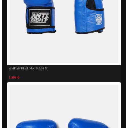
AntiFight Klasik Mavi Hakiki D
1.999 ₺