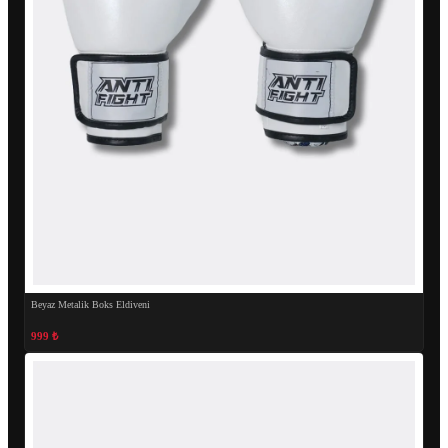
Beyaz Metalik Boks Eldiveni
999 ₺