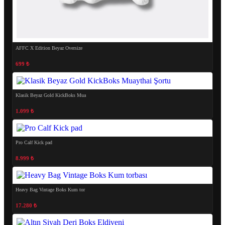
AFFC X Edition Beyaz Oversize
699 ₺
Klasik Beyaz Gold KickBoks Mua
1.099 ₺
Pro Calf Kick pad
8.999 ₺
Heavy Bag Vintage Boks Kum tor
17.280 ₺