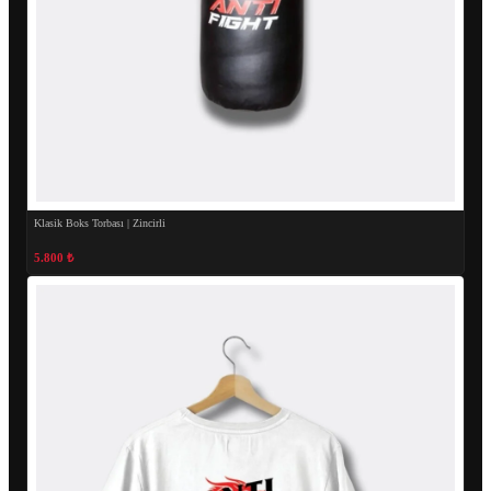
Klasik Boks Torbası | Zincirli
5.800 ₺