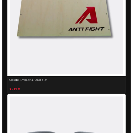
Crossfit Plyometrik Ahşap Sıçr
3.719 ₺