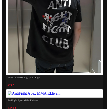
AFFC Bandae Chagi | Anti Fight
699 ₺
AntiFight Apex MMA Eldiveni
1.999 ₺