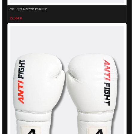
Anti Fight Makivera Poliüretan
15.000 ₺