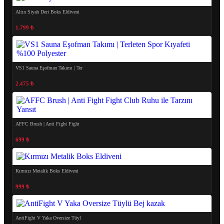
Altın Siyah Deri Boks Eldiveni
1.799 ₺
VS1 Sauna Eşofman Takımı | Ter
2.475 ₺
AFFC Brush | Anti Fight Fight
699 ₺
Kırmızı Metalik Boks Eldiveni
999 ₺
AntiFight V Yaka Oversize Tüyl