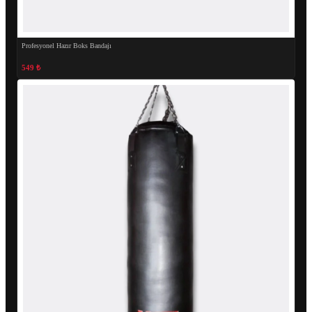
Profesyonel Hazır Boks Bandajı
549 ₺