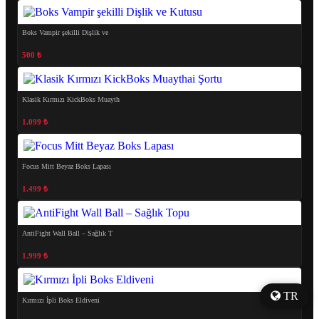
Boks Vampir şekilli Dişlik ve
500 ₺
Klasik Kırmızı KickBoks Muayth
1.099 ₺
Focus Mitt Beyaz Boks Lapası
1.499 ₺
AntiFight Wall Ball – Sağlık T
1.999 ₺
TR
Kırmızı İpli Boks Eldiveni