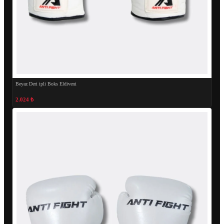
Beyaz Deri ipli Boks Eldiveni
2.024 ₺