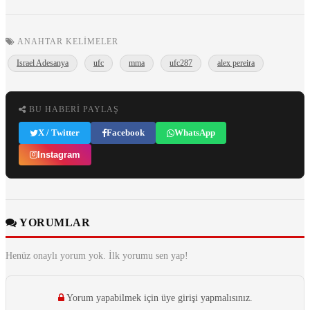
ANAHTAR KELIMELER
Israel Adesanya
ufc
mma
ufc287
alex pereira
BU HABERI PAYLAŞ
X / Twitter
Facebook
WhatsApp
Instagram
YORUMLAR
Henüz onaylı yorum yok. İlk yorumu sen yap!
Yorum yapabilmek için üye girişi yapmalısınız.