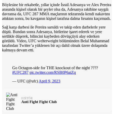
Böylesine bir rekabetle, yıllar içinde İsrail Adesanya ve Alex Pereira
arasında kişisel olarak bir şeyler olsa da, Adesanya rakibine saygılı
davransa da, UFC 287 MMA maçlarının tekrarında kendi nakavtını
attıktan sonra, bu kavganın kişisel tarafına dalma fırsatını kaçırmadı.
Sağ karşı darbesi ile Pereira sarsıldı ve takip eden darbelerle yere
düştü. Bundan sonra Adesanya, birilerine işaret ederek ve yere
sertlikle düşerek, bilincini kaybeden dövüşçüyü alay ederken
görüldü. Video, UFC welterweight bölümünden Belal Muhammad
tarafından Twitter’a yüklenen bir açı dahil olmak üzere dolaşımda
kalmaya devam etti.
Go Octagon-side for THE knockout of the night ????
#UFC287
pic.twitter.com/RSB0P6aiZq
— UFC (@ufc)
April 9, 2023
EDITÖR
Anti Fight Fight Club