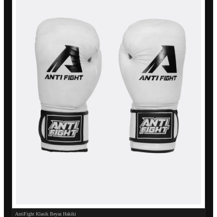
AntiFight Klasik Beyaz Hakiki