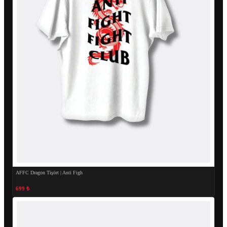
AFFC Dragon Tişört | Anti Figh
699 ₺