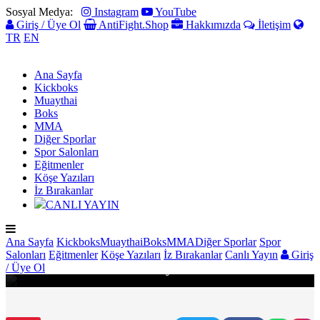
Sosyal Medya:
Instagram
YouTube
Giriş / Üye Ol
AntiFight.Shop
Hakkımızda
İletişim
TR
EN
Ana Sayfa
Kickboks
Muaythai
Boks
MMA
Diğer Sporlar
Spor Salonları
Eğitmenler
Köşe Yazıları
İz Bırakanlar
CANLI YAYIN
MMA
Ana Sayfa
Kickboks
Muaythai
Boks
MMA
Diğer Sporlar
Spor
Salonları
Eğitmenler
Köşe Yazıları
İz Bırakanlar
Canlı Yayın
Giriş
UFC287’de Israel Adesanya intikamını aldı.
/ Üye Ol