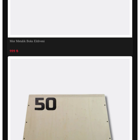
Mor Metalik Boks Eldiveni
999 ₺