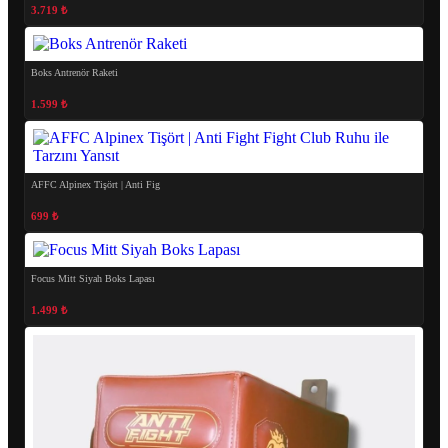
3.719 ₺
Boks Antrenör Raketi
1.599 ₺
AFFC Alpinex Tişört | Anti Fig
699 ₺
Focus Mitt Siyah Boks Lapası
1.499 ₺