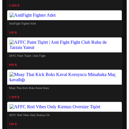
1.499 ₺
AntiFight Fighter Atlet
549 ₺
AFFC Paint Tişört | Anti Fight
699 ₺
Muay Thai Kick Boks Kaval Koru
1.999 ₺
AFFC Red Vibes Only Kırmızı Ov
599 ₺