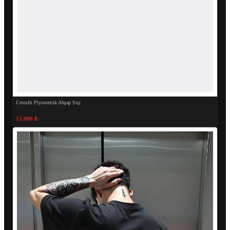
Crossfit Plyometrik Ahşap Sıçr
15.000 ₺