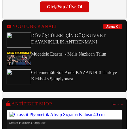
Giriş Yap / Üye Ol
YOUTUBE KANALI
Abone Ol
DÖVÜŞCÜLER İÇİN GÜÇ KUVVET
DAYANIKLILIK ANTRENMANI
Mücadele Esastır! - Melis Nazlıcan Talun
Cehennem66 Son Anda KAZANDI !! Türkiye
Kickboks Şampiyonası
ANTIFIGHT SHOP
Tümü →
Crossfit Plyometrik Ahşap Sıçr