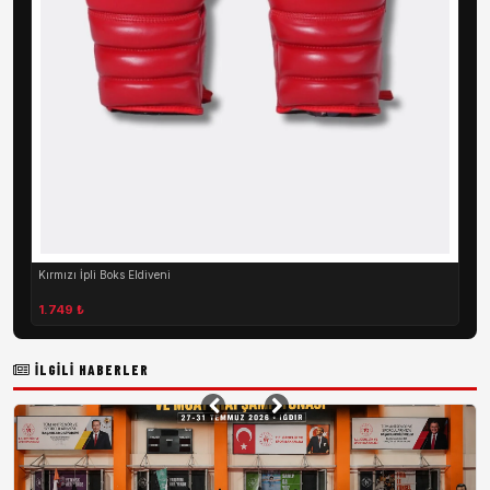
Kırmızı İpli Boks Eldiveni
1.749 ₺
İLGILI HABERLER