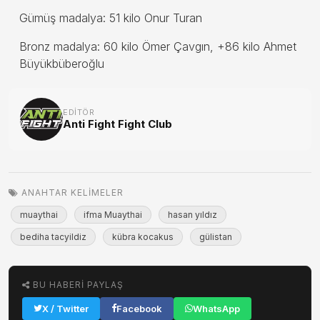
Gümüş madalya: 51 kilo Onur Turan
Bronz madalya: 60 kilo Ömer Çavgın, +86 kilo Ahmet
Büyükbüberoğlu
EDITÖR
Anti Fight Fight Club
ANAHTAR KELIMELER
muaythai
ifma Muaythai
hasan yıldız
bediha tacyildiz
kübra kocakus
gülistan
BU HABERI PAYLAŞ
X / Twitter
Facebook
WhatsApp