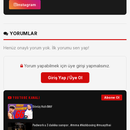
Instagram
YORUMLAR
Henüz onaylı yorum yok. İlk yorumu sen yap!
Yorum yapabilmek için üye girişi yapmalısınız.
Giriş Yap / Üye Ol
YOUTUBE KANALI
Abone Ol
Dövüş Hızlı Bitti!
Padwork u 3 dakika sanıyor.. #mma #kickboxing #muaythai