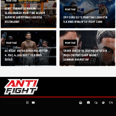
MUAYTHAI
ŞEHIT TURGUT DEMIRKAYA
MUAYTHAI
ULUSLARARASI MUAY THAI GELIŞIM
KAMPI VE ŞAMPIYONASI IĞDIR’DA
EMF EURO ELITE MUAYTHAI LEAGUE’IN
DÜZENLENDI
İLK AYAĞI AYVALIK’TA! FIGHT CARD
MUAYTHAI
MUAYTHAI
ALI KELAT ONE’DA DURDURULAMIYOR!
ERDEM DINÇER RAJADAMNERN’DE DEV
4. MAÇ, 4. GALIBIYET VE BONUS
MAÇA ÇIKIYOR! RAKIP NAKAVT
ÖDÜLÜ
CANAVARI KHOMUTOV!
Sosyal Medya:
EN