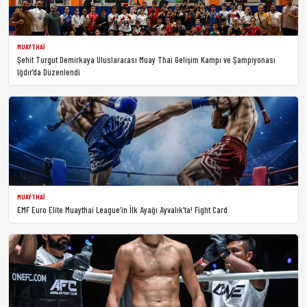
MUAYTHAI
Şehit Turgut Demirkaya Uluslararası Muay Thai Gelişim Kampı ve Şampiyonası
Iğdır’da Düzenlendi
MUAYTHAI
EMF Euro Elite Muaythai League’in İlk Ayağı Ayvalık’ta! Fight Card