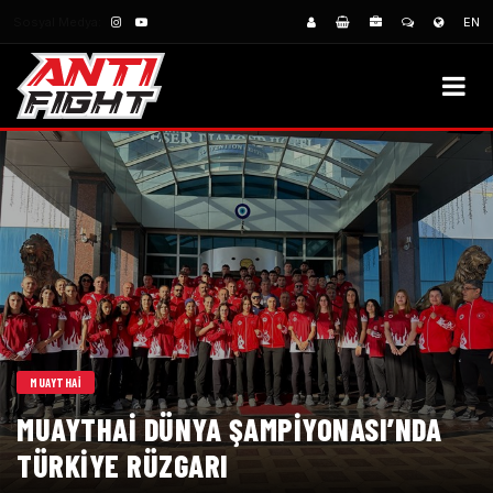
Sosyal Medya:
EN
MUAYTHAI
MUAYTHAI DÜNYA ŞAMPIYONASI’NDA
TÜRKIYE RÜZGARI