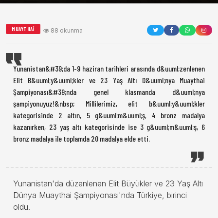
MUAYTHAI
88 okunma
Yunanistan&#39;da 1-9 haziran tarihleri arasında d&uuml;zenlenen
Elit B&uuml;y&uuml;kler ve 23 Yaş Altı D&uuml;nya Muaythai
Şampiyonası&#39;nda genel klasmanda d&uuml;nya
şampiyonuyuz!&nbsp; Millilerimiz, elit b&uuml;y&uuml;kler
kategorisinde 2 altın, 5 g&uuml;m&uuml;ş, 4 bronz madalya
kazanırken, 23 yaş altı kategorisinde ise 3 g&uuml;m&uuml;ş, 6
bronz madalya ile toplamda 20 madalya elde etti.
Yunanistan'da düzenlenen Elit Büyükler ve 23 Yaş Altı
Dünya Muaythai Şampiyonası'nda Türkiye, birinci
oldu.