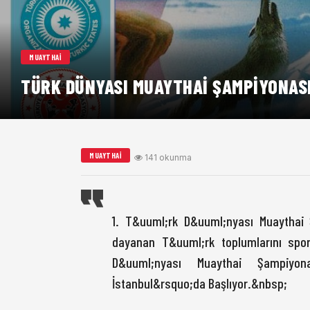
MUAYTHAI
TÜRK DÜNYASI MUAYTHAI ŞAMPIYONASI
MUAYTHAI
141 okunma
1. T&uuml;rk D&uuml;nyası Muaythai 
dayanan T&uuml;rk toplumlarını spo
D&uuml;nyası Muaythai Şampiyona
İstanbul&rsquo;da Başlıyor.&nbsp;