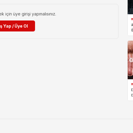
için üye girişi yapmalısınız.
M
A
iş Yap / Üye Ol
Ö
M
E
C