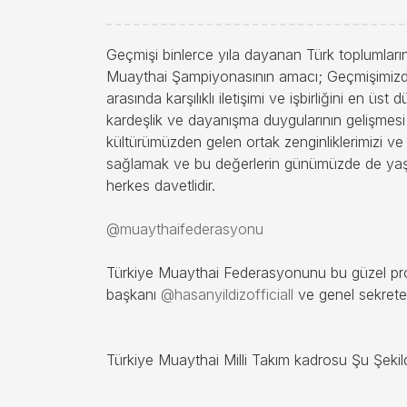
Geçmişi binlerce yıla dayanan Türk toplumları
Muaythai Şampiyonasının amacı; Geçmişimizde
arasında karşılıklı iletişimi ve işbirliğini en üs
kardeşlik ve dayanışma duygularının gelişmes
kültürümüzden gelen ortak zenginliklerimizi ve 
sağlamak ve bu değerlerin günümüzde de yaşa
herkes davetlidir.
@muaythaifederasyonu
Türkiye Muaythai Federasyonunu bu güzel pro
başkanı
@hasanyildizofficiall
ve genel sekret
Türkiye Muaythai Milli Takım kadrosu Şu Şekil