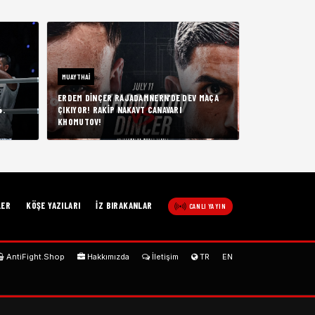
MUAYTHAI
ERDEM DINÇER RAJADAMNERN’DE DEV MAÇA
4.
ÇIKIYOR! RAKIP NAKAVT CANAVARI
KHOMUTOV!
LER
KÖŞE YAZILARI
İZ BIRAKANLAR
CANLI YAYIN
AntiFight.Shop
Hakkımızda
İletişim
TR
EN