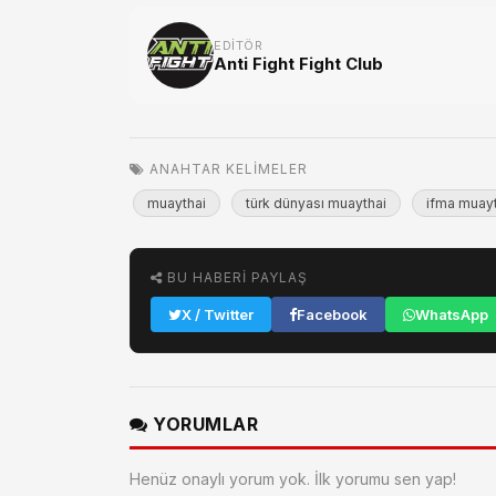
EDITÖR
Anti Fight Fight Club
ANAHTAR KELIMELER
muaythai
türk dünyası muaythai
ifma muay
BU HABERI PAYLAŞ
X / Twitter
Facebook
WhatsApp
YORUMLAR
Henüz onaylı yorum yok. İlk yorumu sen yap!