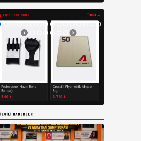
ANTIFIGHT SHOP
Tümü →
Muay Thai Kick Boks K
Koru
1.999 ₺
Profesyonel Hazır Boks
Crossfit Plyometrik Ahşap
Bandajı
Sıçr
549 ₺
3.719 ₺
İLGILI HABERLER