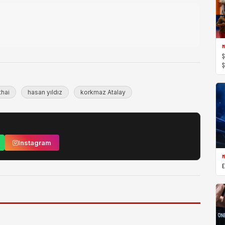
M
Ş
Ş
thai
hasan yıldız
korkmaz Atalay
Instagram
M
E