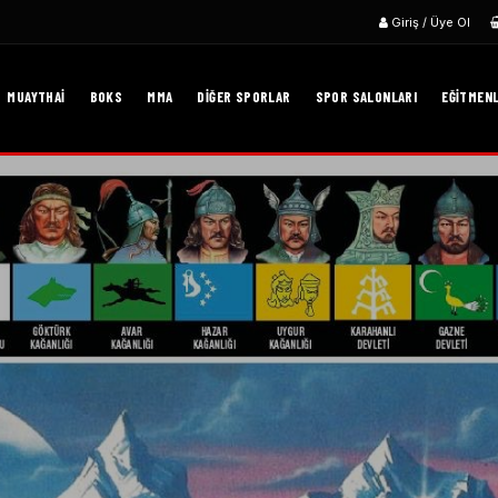
Giriş / Üye Ol
MUAYTHAI
BOKS
MMA
DIĞER SPORLAR
SPOR SALONLARI
EĞITMEN