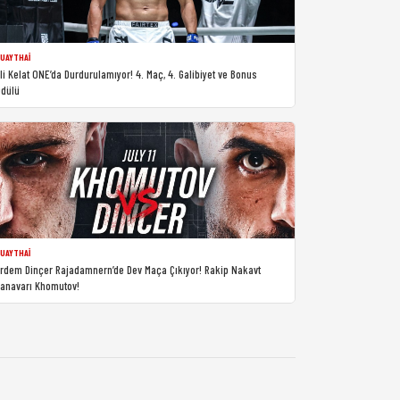
UAYTHAI
li Kelat ONE’da Durdurulamıyor! 4. Maç, 4. Galibiyet ve Bonus
dülü
UAYTHAI
rdem Dinçer Rajadamnern’de Dev Maça Çıkıyor! Rakip Nakavt
anavarı Khomutov!