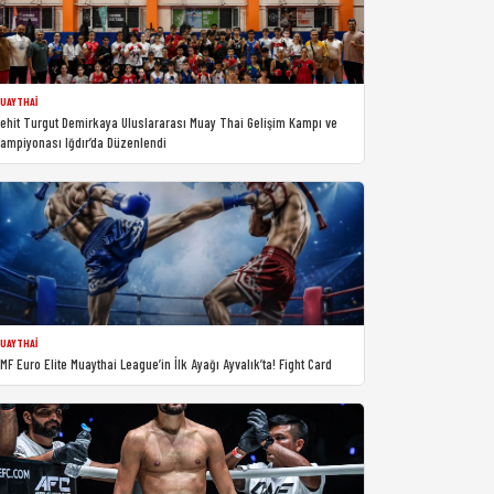
UAYTHAI
ehit Turgut Demirkaya Uluslararası Muay Thai Gelişim Kampı ve
ampiyonası Iğdır’da Düzenlendi
UAYTHAI
MF Euro Elite Muaythai League’in İlk Ayağı Ayvalık’ta! Fight Card