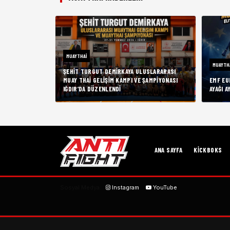
MUAYTHAI
MUAYTH
ŞEHIT TURGUT DEMIRKAYA ULUSLARARASI
MUAY THAI GELIŞIM KAMPI VE ŞAMPIYONASI
EMF EU
IĞDIR’DA DÜZENLENDI
AYAĞI A
ANA SAYFA
KICKBOKS
Sosyal Medya:
Instagram
YouTube