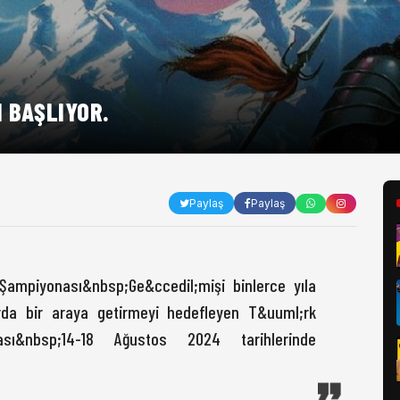
 BAŞLIYOR.
Paylaş
Paylaş
Şampiyonası&nbsp;Ge&ccedil;mişi binlerce yıla
rda bir araya getirmeyi hedefleyen T&uuml;rk
sı&nbsp;14-18 Ağustos 2024 tarihlerinde