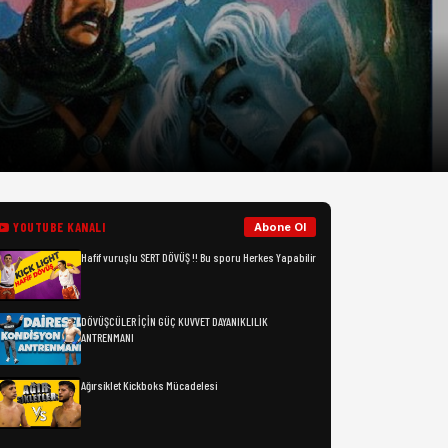
YOUTUBE KANALI
Abone Ol
Hafif vuruşlu SERT DÖVÜŞ !! Bu sporu Herkes Yapabilir
DÖVÜŞCÜLER İÇİN GÜÇ KUVVET DAYANIKLILIK
ANTRENMANI
Ağırsiklet Kickboks Mücadelesi