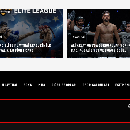
AI
MUAYTHAI
RO ELITE MUAYTHAI LEAGUE’IN İLK
ALI KELAT ONE’DA DURDURULAMIYOR! 
YVALIK’TA! FIGHT CARD
MAÇ, 4. GALIBIYET VE BONUS ÖDÜLÜ
MUAYTHAI
BOKS
MMA
DIĞER SPORLAR
SPOR SALONLARI
EĞITMEN