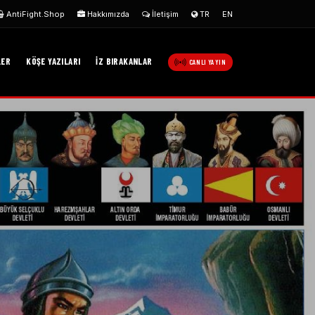
AntiFight.Shop
Hakkımızda
İletişim
TR
EN
LER
KÖŞE YAZILARI
İZ BIRAKANLAR
CANLI YAYIN