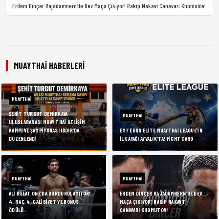
Erdem Dinçer Rajadamnern’de Dev Maça Çıkıyor! Rakip Nakavt Canavarı Khomutov!
MUAYTHAI HABERLERI
MUAYTHAI
ŞEHIT TURGUT DEMIRKAYA
MUAYTHAI
ULUSLARARASI MUAY THAI GELIŞIM
KAMPI VE ŞAMPIYONASI IĞDIR’DA
EMF EURO ELITE MUAYTHAI LEAGUE’IN
DÜZENLENDI
İLK AYAĞI AYVALIK’TA! FIGHT CARD
MUAYTHAI
MUAYTHAI
ALI KELAT ONE’DA DURDURULAMIYOR!
ERDEM DINÇER RAJADAMNERN’DE DEV
4. MAÇ, 4. GALIBIYET VE BONUS
MAÇA ÇIKIYOR! RAKIP NAKAVT
ÖDÜLÜ
CANAVARI KHOMUTOV!