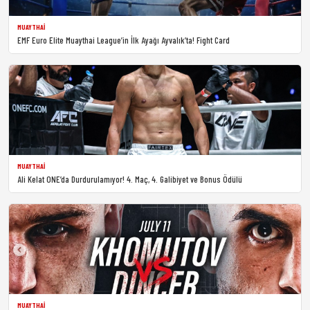
MUAYTHAI
EMF Euro Elite Muaythai League’in İlk Ayağı Ayvalık’ta! Fight Card
MUAYTHAI
Ali Kelat ONE’da Durdurulamıyor! 4. Maç, 4. Galibiyet ve Bonus Ödülü
MUAYTHAI