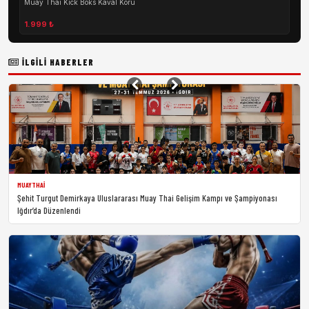
Muay Thai Kick Boks Kaval Koru
1.999 ₺
İLGILI HABERLER
MUAYTHAI
Şehit Turgut Demirkaya Uluslararası Muay Thai Gelişim Kampı ve Şampiyonası
Iğdır’da Düzenlendi