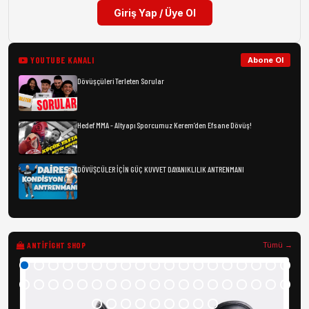
Giriş Yap / Üye Ol
YOUTUBE KANALI
Abone Ol
Dövüşçüleri Terleten Sorular
Hedef MMA - Altyapı Sporcumuz Kerem’den Efsane Dövüş!
DÖVÜŞCÜLER İÇİN GÜÇ KUVVET DAYANIKLILIK ANTRENMANI
ANTIFIGHT SHOP
Tümü →
Kl
5.