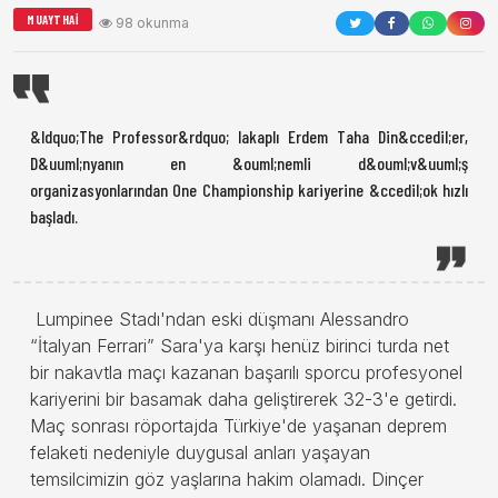
MUAYTHAI
98 okunma
&ldquo;The Professor&rdquo; lakaplı Erdem Taha Din&ccedil;er,
D&uuml;nyanın en &ouml;nemli d&ouml;v&uuml;ş
organizasyonlarından One Championship kariyerine &ccedil;ok hızlı
başladı.
Lumpinee Stadı'ndan eski düşmanı Alessandro
“İtalyan Ferrari” Sara'ya karşı henüz birinci turda net
bir nakavtla maçı kazanan başarılı sporcu profesyonel
kariyerini bir basamak daha geliştirerek 32-3'e getirdi.
Maç sonrası röportajda Türkiye'de yaşanan deprem
felaketi nedeniyle duygusal anları yaşayan
temsilcimizin göz yaşlarına hakim olamadı.
Dinçer