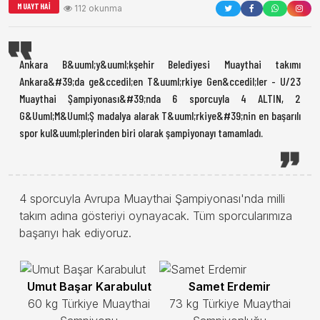
MUAYTHAI
112 okunma
Ankara B&uuml;y&uuml;kşehir Belediyesi Muaythai takımı
Ankara&#39;da ge&ccedil;en T&uuml;rkiye Gen&ccedil;ler - U/23
Muaythai Şampiyonası&#39;nda 6 sporcuyla 4 ALTIN, 2
G&Uuml;M&Uuml;Ş madalya alarak T&uuml;rkiye&#39;nin en başarılı
spor kul&uuml;plerinden biri olarak şampiyonayı tamamladı.
4 sporcuyla Avrupa Muaythai Şampiyonası'nda milli
takım adına gösteriyi oynayacak.
Tüm sporcularımıza
başarıyı hak ediyoruz.
Umut Başar Karabulut
Samet Erdemir
60 kg Türkiye Muaythai
73 kg Türkiye Muaythai