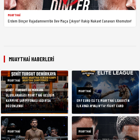
MUAYTHAI
Erdem Dinçer Rajadamnern’de Dev Maça Çıkıyor! Rakip Nakavt Canavarı Khomutov!
MUAYTHAI HABERLERI
MUAYTHAI
ŞEHIT TURGUT DEMIRKAYA
MUAYTHAI
ULUSLARARASI MUAY THAI GELIŞIM
KAMPI VE ŞAMPIYONASI IĞDIR’DA
EMF EURO ELITE MUAYTHAI LEAGUE’IN
DÜZENLENDI
İLK AYAĞI AYVALIK’TA! FIGHT CARD
MUAYTHAI
MUAYTHAI