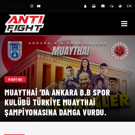
Sosyal Medya:
EN
MUAYTHAI
MUAYTHAI ’DA ANKARA B.B SPOR
KULÜBÜ TÜRKIYE MUAYTHAI
ŞAMPIYONASINA DAMGA VURDU.