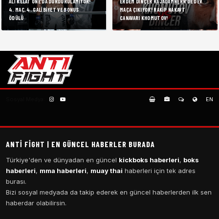
ALI KELAT ONE’DA DURDURULAMIYOR!
ERDEM DINÇER RAJADAMNERN’DE DEV
4. MAÇ, 4. GALIBIYET VE BONUS
MAÇA ÇIKIYOR! RAKIP NAKAVT
ÖDÜLÜ
CANAVARI KHOMUTOV!
Sosyal Medya:
EN
ANTI FIGHT | EN GÜNCEL HABERLER BURADA
Türkiye'den ve dünyadan en güncel
kickboks haberleri
,
boks
haberleri
,
mma haberleri
,
muay thai
haberleri için tek adres
burası.
Bizi sosyal medyada da takip ederek en güncel haberlerden ilk sen
haberdar olabilirsin.