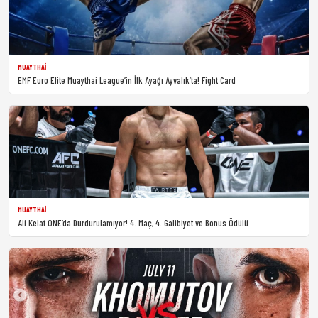
MUAYTHAI
EMF Euro Elite Muaythai League’in İlk Ayağı Ayvalık’ta! Fight Card
MUAYTHAI
Ali Kelat ONE’da Durdurulamıyor! 4. Maç, 4. Galibiyet ve Bonus Ödülü