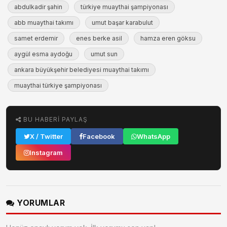
abdulkadir şahin
türkiye muaythai şampiyonası
abb muaythai takımı
umut başar karabulut
samet erdemir
enes berke asil
hamza eren göksu
aygül esma aydoğu
umut sun
ankara büyükşehir belediyesi muaythai takımı
muaythai türkiye şampiyonası
BU HABERI PAYLAŞ
X / Twitter
Facebook
WhatsApp
Instagram
YORUMLAR