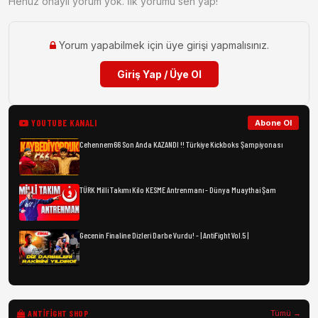
Henüz onaylı yorum yok. İlk yorumu sen yap!
Yorum yapabilmek için üye girişi yapmalısınız.
Giriş Yap / Üye Ol
YOUTUBE KANALI
Abone Ol
Cehennem66 Son Anda KAZANDI !! Türkiye Kickboks Şampiyonası
TÜRK Milli Takımı Kilo KESME Antrenmanı - Dünya Muaythai Şam
Gecenin Finaline Dizleri Darbe Vurdu! - | AntiFight Vol.5 |
ANTIFIGHT SHOP
Tümü →