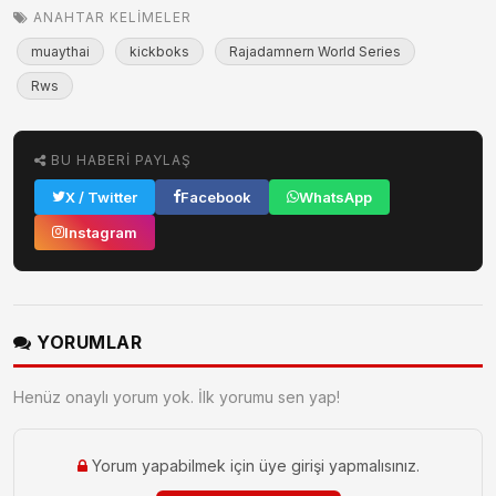
ANAHTAR KELIMELER
muaythai
kickboks
Rajadamnern World Series
Rws
BU HABERI PAYLAŞ
X / Twitter
Facebook
WhatsApp
Instagram
YORUMLAR
Henüz onaylı yorum yok. İlk yorumu sen yap!
Yorum yapabilmek için üye girişi yapmalısınız.