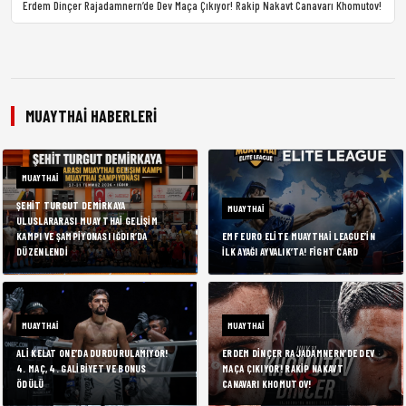
Erdem Dinçer Rajadamnern’de Dev Maça Çıkıyor! Rakip Nakavt Canavarı Khomutov!
MUAYTHAI HABERLERI
MUAYTHAI
ŞEHIT TURGUT DEMIRKAYA
MUAYTHAI
ULUSLARARASI MUAY THAI GELIŞIM
KAMPI VE ŞAMPIYONASI IĞDIR’DA
EMF EURO ELITE MUAYTHAI LEAGUE’IN
DÜZENLENDI
İLK AYAĞI AYVALIK’TA! FIGHT CARD
MUAYTHAI
MUAYTHAI
ALI KELAT ONE’DA DURDURULAMIYOR!
ERDEM DINÇER RAJADAMNERN’DE DEV
4. MAÇ, 4. GALIBIYET VE BONUS
MAÇA ÇIKIYOR! RAKIP NAKAVT
ÖDÜLÜ
CANAVARI KHOMUTOV!