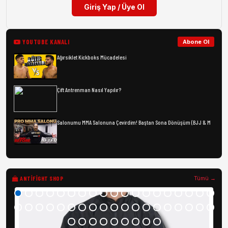
Giriş Yap / Üye Ol
YOUTUBE KANALI
Abone Ol
Ağırsiklet Kickboks Mücadelesi
Çift Antrenman Nasıl Yapılır?
Salonumu MMA Salonuna Çevirdim! Baştan Sona Dönüşüm (BJJ & M
ANTIFIGHT SHOP
Tümü →
Pr
5