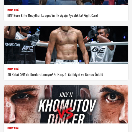
MUAYTHAI
EMF Euro Elite Muaythai League’in İlk Ayağı Ayvalık’ta! Fight Card
MUAYTHAI
Ali Kelat ONE’da Durdurulamıyor! 4. Maç, 4. Galibiyet ve Bonus Ödülü
MUAYTHAI