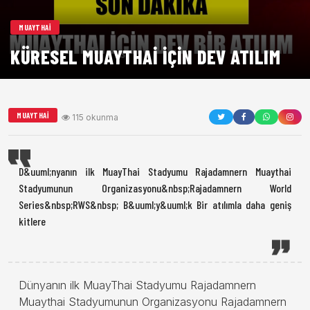
MUAYTHAI
KÜRESEL MUAYTHAI IÇIN DEV ATILIM
MUAYTHAI
115 okunma
D&uuml;nyanın ilk MuayThai Stadyumu Rajadamnern Muaythai
Stadyumunun Organizasyonu&nbsp;Rajadamnern World
Series&nbsp;RWS&nbsp; B&uuml;y&uuml;k Bir atılımla daha geniş
kitlere
Dünyanın ilk MuayThai Stadyumu Rajadamnern
Muaythai Stadyumunun Organizasyonu Rajadamnern