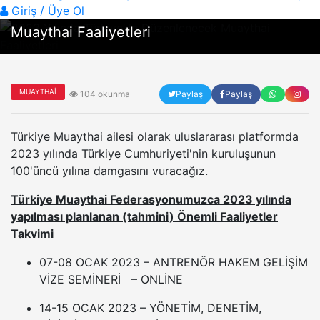
2023 Yılında Türkiye’de Düzenlenecek
Giriş / Üye Ol
Muaythai Faaliyetleri
MUAYTHAI
104 okunma
Paylaş
Paylaş
Türkiye Muaythai ailesi olarak uluslararası platformda
2023 yılında Türkiye Cumhuriyeti'nin kuruluşunun
100'üncü yılına damgasını vuracağız.
Türkiye Muaythai Federasyonumuzca 2023 yılında
yapılması planlanan (tahmini) Önemli Faaliyetler
Takvimi
07-08 OCAK 2023 – ANTRENÖR HAKEM GELİŞİM
VİZE SEMİNERİ – ONLİNE
14-15 OCAK 2023 – YÖNETİM, DENETİM,