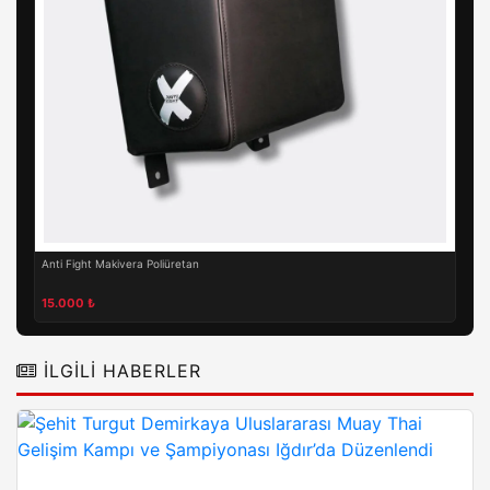
Anti Fight Makivera Poliüretan
15.000 ₺
İLGILI HABERLER