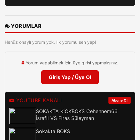
YORUMLAR
Henüz onaylı yorum yok. İlk yorumu sen yap!
Yorum yapabilmek için üye girişi yapmalısınız.
Giriş Yap / Üye Ol
YOUTUBE KANALI
Abone Ol
SOKAKTA KİCKBOKS Cehennem66
İsrafil VS Firas Süleyman
Sokakta BOKS