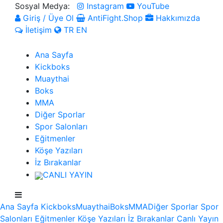
Sosyal Medya:
Instagram
YouTube
Giriş / Üye Ol
AntiFight.Shop
Hakkımızda
İletişim
TR
EN
Ana Sayfa
Kickboks
Muaythai
Boks
MMA
Diğer Sporlar
Spor Salonları
Eğitmenler
Köşe Yazıları
İz Bırakanlar
CANLI YAYIN
Ana Sayfa
Kickboks
Muaythai
Boks
MMA
Diğer Sporlar
Spor
MUAYTHAI
Salonları
Eğitmenler
Köşe Yazıları
İz Bırakanlar
Canlı Yayın