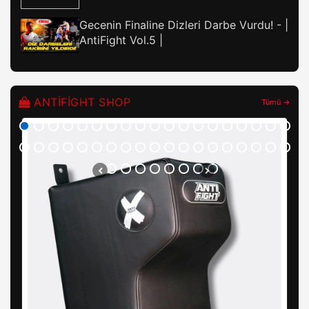
Gecenin Finaline Dizleri Darbe Vurdu! - |
AntiFight Vol.5 |
ANTIFIGHT SHOP
Tümü →
Pro
54