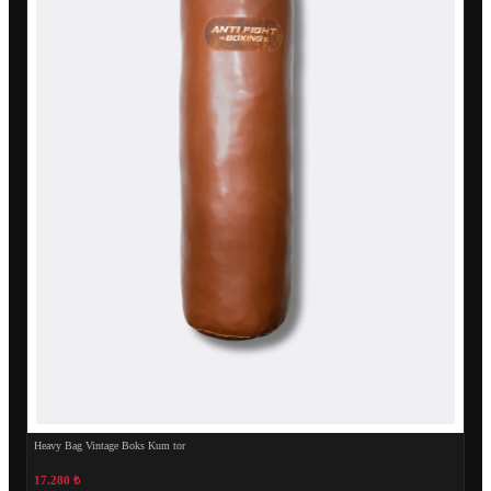
Heavy Bag Vintage Boks Kum tor
17.280 ₺