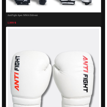
AntiFight Apex MMA Eldiveni
1.999 ₺