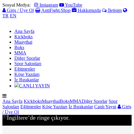
Sosyal Medya:
Instagram
YouTube
Giriş / Üye Ol
AntiFight.Shop
Hakkımızda
İletişim
TR
EN
Ana Sayfa
Kickboks
Muaythai
Boks
MMA
Diğer Sporlar
Spor Salonları
Eğitmenler
Köşe Yazıları
İz Bırakanlar
CANLI YAYIN
MUAYTHAI
Ana Sayfa
Kickboks
Muaythai
Boks
MMA
Diğer Sporlar
Spor
Enis YUNUSOĞLU WMO Muay Thai Hafif-
Salonları
Eğitmenler
Köşe Yazıları
İz Bırakanlar
Canlı Yayın
Giriş
Ağır Sıklet Dünya Şampiyonluğu için
/ Üye Ol
İngiltere’de ringe çıkıyor.