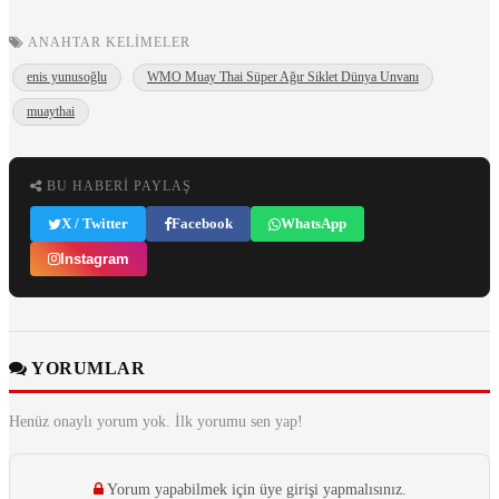
ANAHTAR KELIMELER
enis yunusoğlu
WMO Muay Thai Süper Ağır Siklet Dünya Unvanı
muaythai
BU HABERI PAYLAŞ
X / Twitter
Facebook
WhatsApp
Instagram
YORUMLAR
Henüz onaylı yorum yok. İlk yorumu sen yap!
Yorum yapabilmek için üye girişi yapmalısınız.