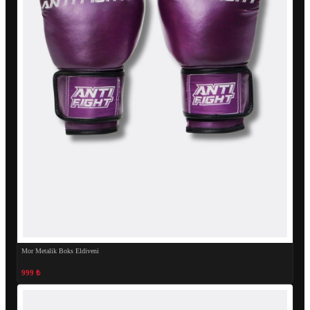
Mor Metalik Boks Eldiveni
999 ₺