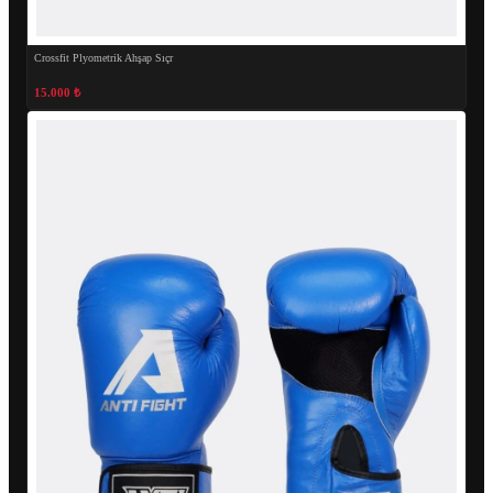
Crossfit Plyometrik Ahşap Sıçr
15.000 ₺