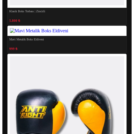
Klasik Boks Torbası | Zincirli
5.800 ₺
Mavi Metalik Boks Eldiveni
999 ₺