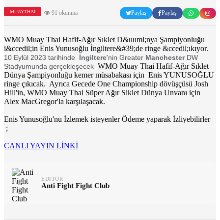
MUAYTHAI
91 okunma
Paylaş
Paylaş
WMO Muay Thai Hafif-Ağır Sıklet D&uuml;nya Şampiyonluğu
i&ccedil;in Enis Yunusoğlu İngiltere&#39;de ringe &ccedil;ıkıyor.
10 Eylül 2023 tarihinde
İngiltere
'nin Greater
Manchester
DW
WMO Muay Thai Hafif-Ağır Sıklet
Stadyumunda gerçekleşecek
Dünya Şampiyonluğu kemer müsabakası için Enis YUNUSOĞLU
ringe çıkıcak. Ayrıca Gecede One Championship dövüşçüsü Josh
Hill'in, WMO Muay Thai Süper Ağır Siklet Dünya Unvanı için
Alex MacGregor'la karşılaşacak.
Enis Yunusoğlu'nu İzlemek isteyenler Ödeme yaparak İzliyebilirler
;
CANLI YAYIN LİNKİ
EDITÖR
Anti Fight Fight Club