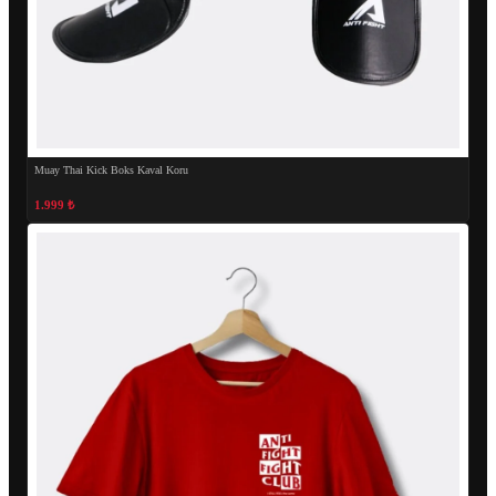
Muay Thai Kick Boks Kaval Koru
1.999 ₺