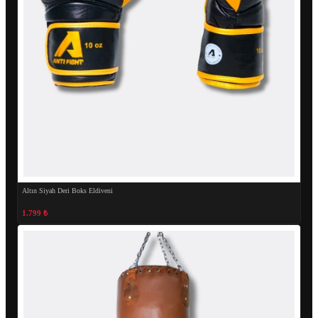
Altın Siyah Deri Boks Eldiveni
1.799 ₺