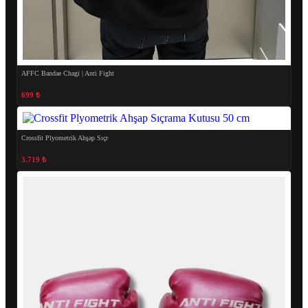
AFFC Bandae Chagi | Anti Fight
699 ₺
Crossfit Plyometrik Ahşap Sıçr
3.719 ₺