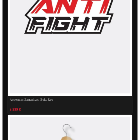
Antrenman Zamanlıyıcı Boks Rou
9.999 ₺