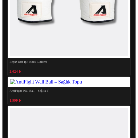
Beyaz Deri ipli Boks Eldiveni
2.024 ₺
AntiFight Wall Ball – Sağlık T
1.999 ₺