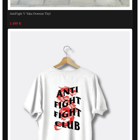
AntiFight V Yaka Oversize Tüyl
1.499 ₺