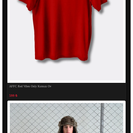
AFFC Red Vibes Only Kırmızı Ov
599 ₺