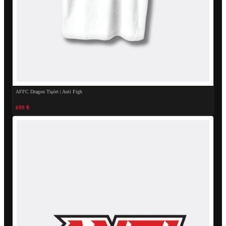
AFFC Dragon Tişört | Anti Figh
699 ₺