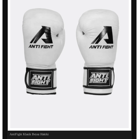
AntiFight Klasik Beyaz Hakiki