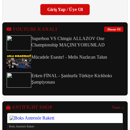
Giriş Yap / Üye Ol
YOUTUBE KANALI
Abone Ol
Superbon VS Chingiz ALLAZOV One
Championship MAÇINI YORUMLAD
Mücadele Esastır! - Melis Nazlıcan Talun
Erken FİNAL - Şanlıurfa Türkiye Kickboks
Şampiyonası
ANTIFIGHT SHOP
Tümü →
Boks Antrenör Raketi