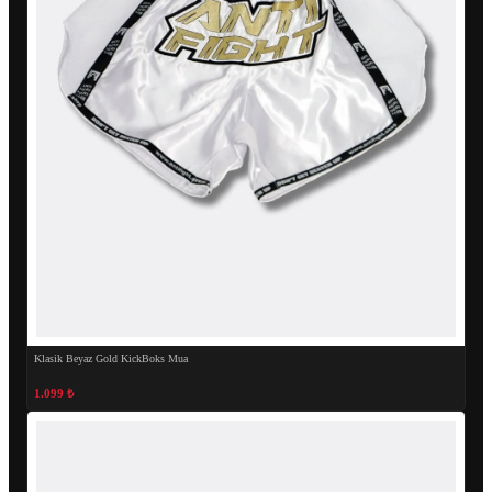
Klasik Beyaz Gold KickBoks Mua
1.099 ₺