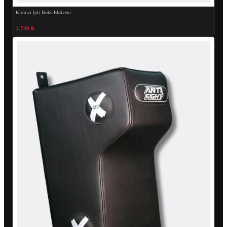
Kırmızı İpli Boks Eldiveni
1.749 ₺