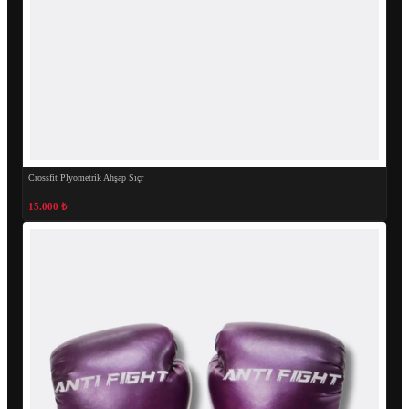
Crossfit Plyometrik Ahşap Sıçr
15.000 ₺