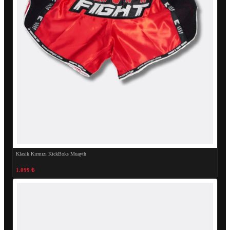
Klasik Kırmızı KickBoks Muayth
1.099 ₺