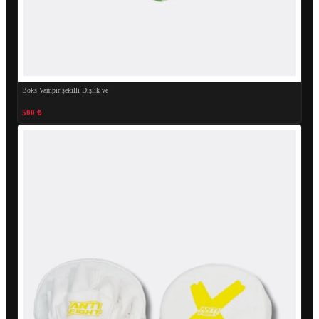
Boks Vampir şekilli Dişlik ve
500 ₺