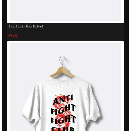
Mavi Metalik Boks Eldiveni
999 ₺