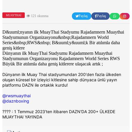
MUAYTHAI
121 okunma
Paylaş
Paylaş
D&uuml;nyanın ilk MuayThai Stadyumu Rajadamnern Muaythai
Stadyumunun Organizasyonu&nbsp;Rajadamnern World
Series&nbsp;RWS&nbsp; B&uuml;y&uuml;k Bir atılımla daha
geniş kitlere
Dünyanın ilk MuayThai Stadyumu Rajadamnern Muaythai
Stadyumunun Organizasyonu Rajadamnern World Series RWS
Büyük Bir atılımla daha geniş kitlerere ulaşacak artık ;
Dünyanın ilk Muay Thai stadyumundan 200'den fazla ülkeden
oluşan küresel bir izleyici kitlesine sahip dünyaca ünlü yayın
platformu DAZN ile ortaklık kurdu!
@rwsmuaythai
@daznboxing
???? : 1 Temmuz 2023'ten itibaren DAZN'DA 200+ ÜLKEDE
MUAYTHAI YAYINDA