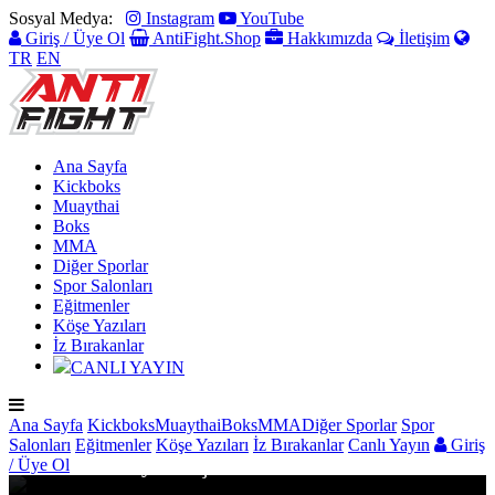
Sosyal Medya:
Instagram
YouTube
Giriş / Üye Ol
AntiFight.Shop
Hakkımızda
İletişim
TR
EN
Ana Sayfa
Kickboks
Muaythai
Boks
MMA
Diğer Sporlar
Spor Salonları
Eğitmenler
Köşe Yazıları
İz Bırakanlar
CANLI YAYIN
MUAYTHAI
Ana Sayfa
Kickboks
Muaythai
Boks
MMA
Diğer Sporlar
Spor
Salonları
Eğitmenler
Köşe Yazıları
İz Bırakanlar
Canlı Yayın
Giriş
Küresel Muaythai için dev atılım
/ Üye Ol