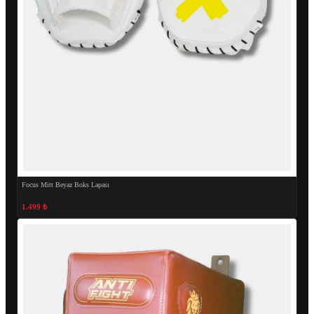
Focus Mitt Beyaz Boks Lapası
1.499 ₺