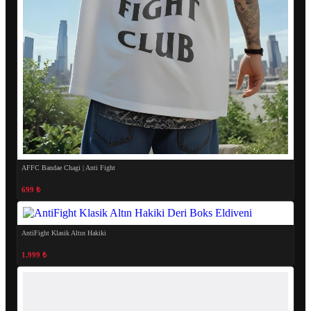
AFFC Bandae Chagi | Anti Fight
699 ₺
AntiFight Klasik Altın Hakiki
1.999 ₺