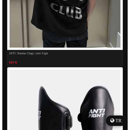
AFFC Bandae Chagi | Anti Fight
699 ₺
TR