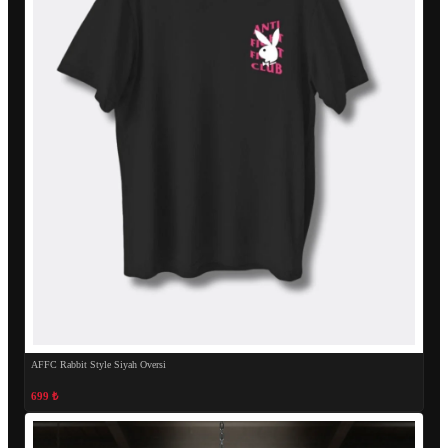
AFFC Rabbit Style Siyah Oversi
699 ₺