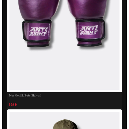
Mor Metalik Boks Eldiveni
999 ₺