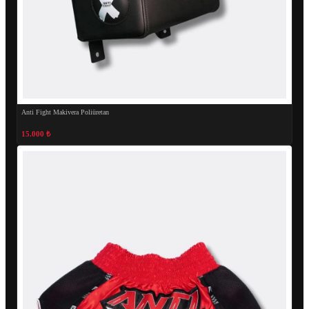
Anti Fight Makivera Poliüretan
15.000 ₺