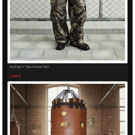
AntiFight V Yaka Oversize Tüyl
1.499 ₺