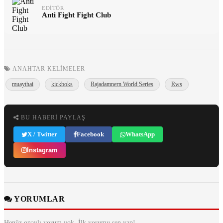
EDITÖR
Anti Fight Fight Club
ANAHTAR KELIMELER
muaythai
kickboks
Rajadamnern World Series
Rws
BU HABERI PAYLAŞ
X / Twitter
Facebook
WhatsApp
Instagram
YORUMLAR
Henüz onaylı yorum yok. İlk yorumu sen yap!