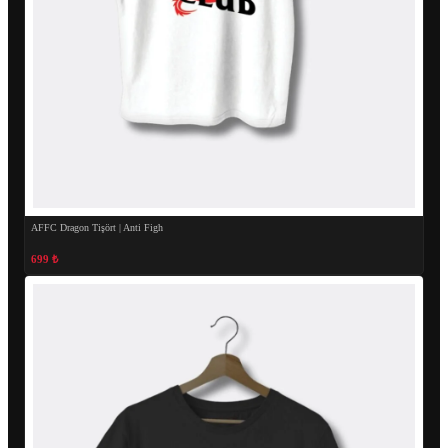
AFFC Dragon Tişört | Anti Figh
699 ₺