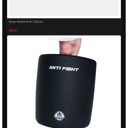
Beyaz Metalik Boks Eldiveni
999 ₺