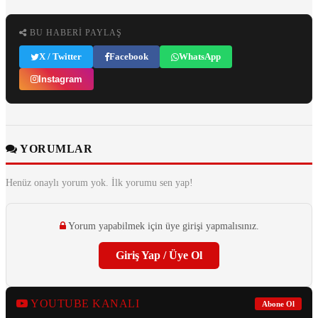
BU HABERI PAYLAŞ
X / Twitter
Facebook
WhatsApp
Instagram
YORUMLAR
Henüz onaylı yorum yok. İlk yorumu sen yap!
Yorum yapabilmek için üye girişi yapmalısınız.
Giriş Yap / Üye Ol
YOUTUBE KANALI
Abone Ol