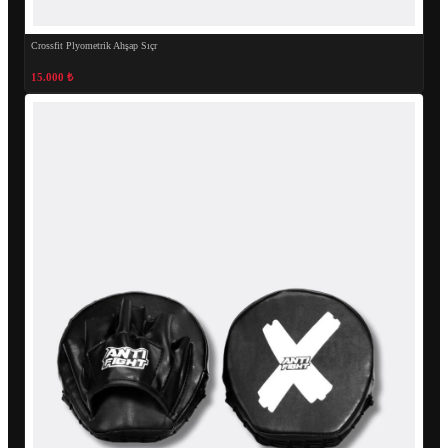
Crossfit Plyometrik Ahşap Sıçr
15.000 ₺