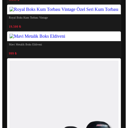
Royal Boks Kum Torbası Vintage
19.500 ₺
Mavi Metalik Boks Eldiveni
999 ₺