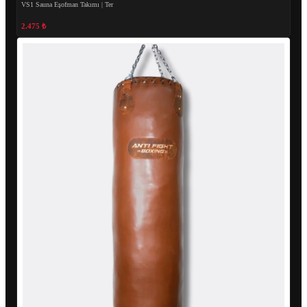
VS1 Sauna Eşofman Takımı | Ter
2.475 ₺