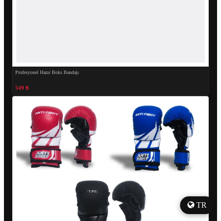
Profesyonel Hazır Boks Bandajı
549 ₺
TR