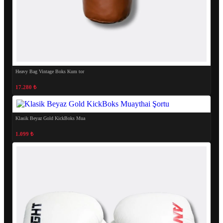
Heavy Bag Vintage Boks Kum tor
17.280 ₺
Klasik Beyaz Gold KickBoks Mua
1.099 ₺