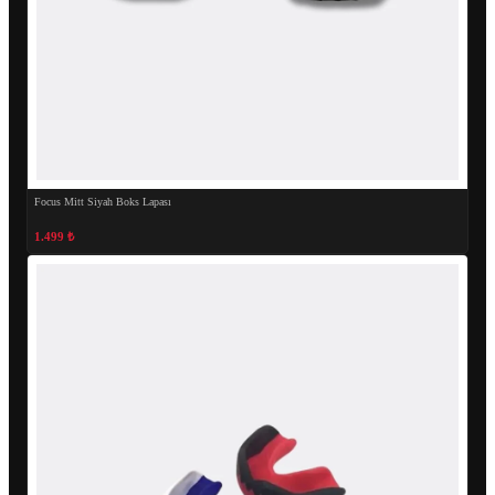
Focus Mitt Siyah Boks Lapası
1.499 ₺