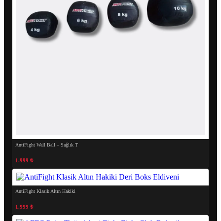
AntiFight Wall Ball – Sağlık T
1.999 ₺
AntiFight Klasik Altın Hakiki
1.999 ₺