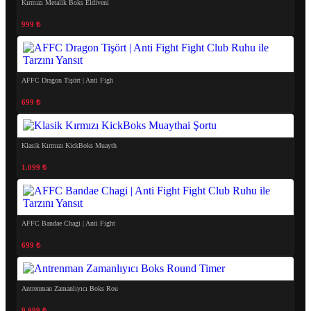
Kırmızı Metalik Boks Eldiveni
999 ₺
AFFC Dragon Tişört | Anti Figh
699 ₺
Klasik Kırmızı KickBoks Muayth
1.099 ₺
AFFC Bandae Chagi | Anti Fight
699 ₺
Antrenman Zamanlıyıcı Boks Rou
9.999 ₺