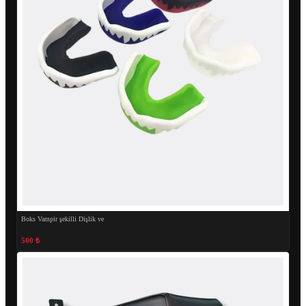
Boks Vampir şekilli Dişlik ve
500 ₺