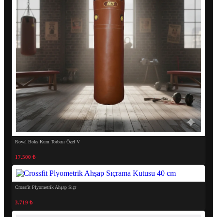
Royal Boks Kum Torbası Özel V
17.500 ₺
Crossfit Plyometrik Ahşap Sıçr
3.719 ₺