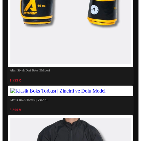
Altın Siyah Deri Boks Eldiveni
1.799 ₺
Klasik Boks Torbası | Zincirli
5.800 ₺