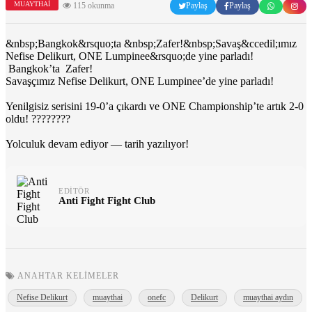
MUAYTHAI
115 okunma
Paylaş
Paylaş
&nbsp;Bangkok&rsquo;ta &nbsp;Zafer!&nbsp;Savaş&ccedil;ımız
Nefise Delikurt, ONE Lumpinee&rsquo;de yine parladı!
Bangkok’ta Zafer!
Savaşçımız Nefise Delikurt, ONE Lumpinee’de yine parladı!
Yenilgisiz serisini 19-0’a çıkardı ve ONE Championship’te artık 2-0
oldu! ????????
Yolculuk devam ediyor — tarih yazılıyor!
EDITÖR
Anti Fight Fight Club
ANAHTAR KELIMELER
Nefise Delikurt
muaythai
onefc
Delikurt
muaythai aydın