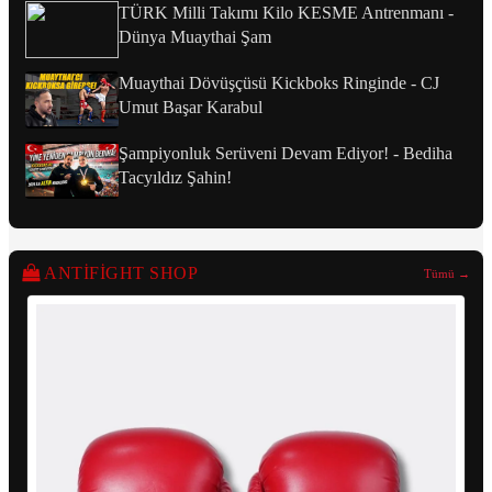
TÜRK Milli Takımı Kilo KESME Antrenmanı -
Dünya Muaythai Şam
Muaythai Dövüşçüsü Kickboks Ringinde - CJ
Umut Başar Karabul
Şampiyonluk Serüveni Devam Ediyor! - Bediha
Tacyıldız Şahin!
ANTIFIGHT SHOP
Tümü →