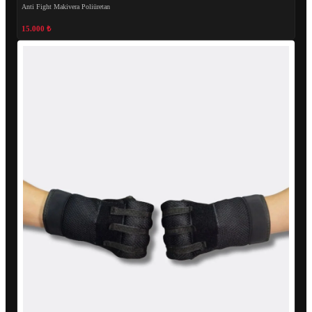
Anti Fight Makivera Poliüretan
15.000 ₺