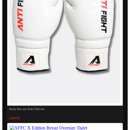
Beyaz Deri ipli Boks Eldiveni
2.024 ₺