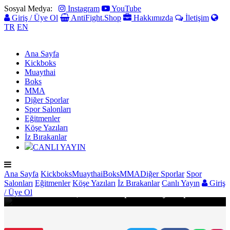
Sosyal Medya:
Instagram
YouTube
Giriş / Üye Ol
AntiFight.Shop
Hakkımızda
İletişim
TR
EN
Ana Sayfa
Kickboks
Muaythai
Boks
MMA
Diğer Sporlar
Spor Salonları
Eğitmenler
Köşe Yazıları
İz Bırakanlar
CANLI YAYIN
MUAYTHAI
Ana Sayfa
Kickboks
Muaythai
Boks
MMA
Diğer Sporlar
Spor
Salonları
Eğitmenler
Köşe Yazıları
İz Bırakanlar
Canlı Yayın
Giriş
Nefise Delikurt, ONE Lumpinee’de yine parladı!
/ Üye Ol