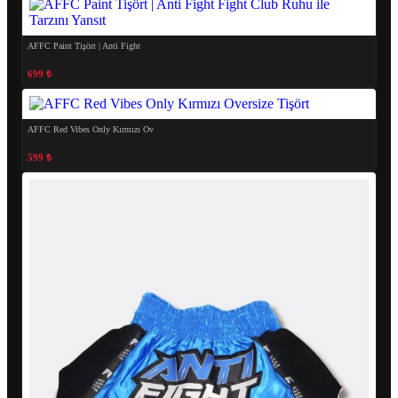
AFFC Paint Tişört | Anti Fight
699 ₺
AFFC Red Vibes Only Kırmızı Ov
599 ₺