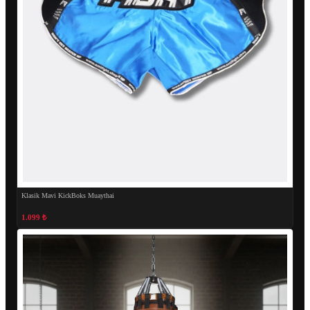
Klasik Mavi KickBoks Muaythai
1.099 ₺