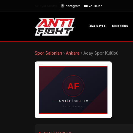
Sosyal Medya:
Instagram
YouTube
ANA SAYFA
KICKBOKS
Spor Salonları
›
Ankara
›
Acay Spor Kulübü