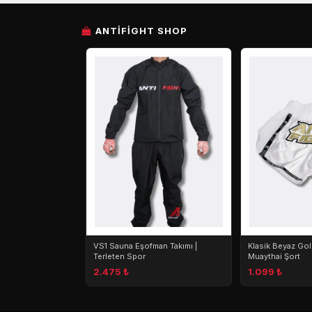
ANTIFIGHT SHOP
VS1 Sauna Eşofman Takımı |
Klasik Beyaz Go
Terleten Spor
Muaythai Şort
2.475 ₺
1.099 ₺