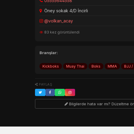
05555644558
Öney sokak 4/D İncirli
@volkan_acay
83 kez görüntülendi
Branşlar:
Kickboks
Muay Thai
Boks
MMA
BJJ / 
PAYLAŞ
Bilgilerde hata var mı? Düzeltme ö