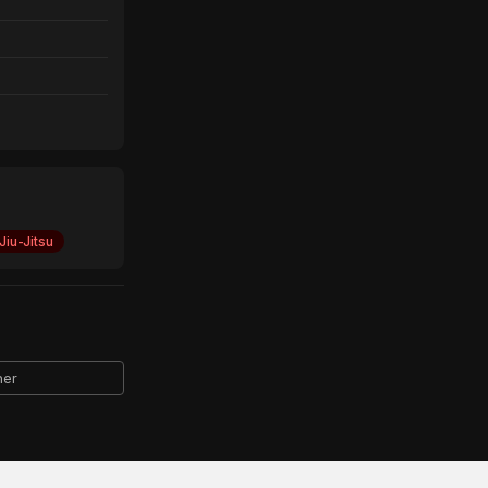
Jiu-Jitsu
ner