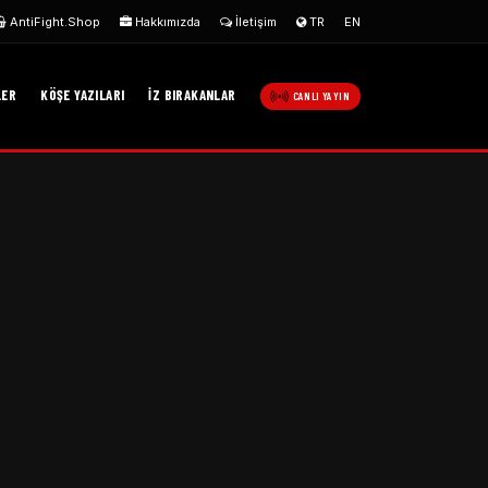
AntiFight.Shop
Hakkımızda
İletişim
TR
EN
LER
KÖŞE YAZILARI
İZ BIRAKANLAR
CANLI YAYIN