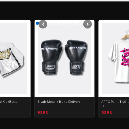
ld KickBoks
Siyah Metalik Boks Eldiveni
AFFC Paint Tişört 
Clu
999 ₺
699 ₺