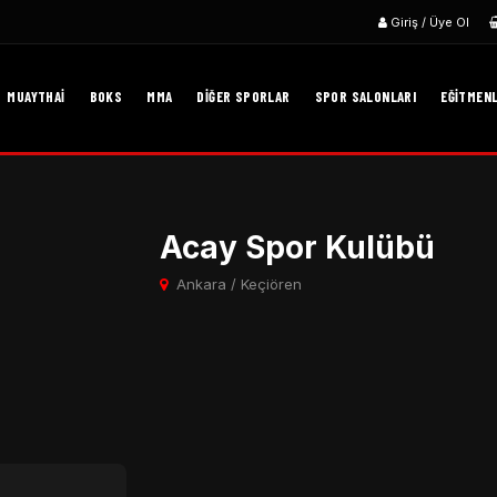
Giriş / Üye Ol
MUAYTHAI
BOKS
MMA
DIĞER SPORLAR
SPOR SALONLARI
EĞITMEN
Acay Spor Kulübü
Ankara / Keçiören