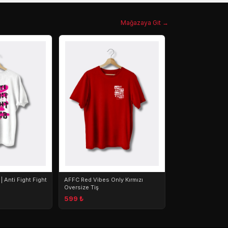
Mağazaya Git →
Profesyonel Hazır
549 ₺
| Anti Fight Fight
AFFC Red Vibes Only Kırmızı
Oversize Tiş
599 ₺