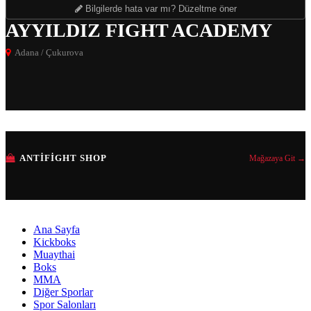
Bilgilerde hata var mı? Düzeltme öner
AYYILDIZ FIGHT ACADEMY
Adana / Çukurova
ANTIFIGHT SHOP
Mağazaya Git →
Ana Sayfa
Kickboks
Muaythai
Boks
MMA
Diğer Sporlar
Spor Salonları