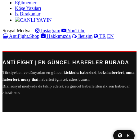
Eğitmenler
Köşe Yazıları
İz Bırakanlar
CANLI YAYIN
Sosyal Medya:
Instagram
YouTube
AntiFight.Shop
Hakkımızda
İletişim
TR
EN
ANTI FIGHT | EN GÜNCEL HABERLER BURADA
Türkiye'den ve dünyadan en güncel
kickboks haberleri
,
boks haberleri
,
mma
haberleri
,
muay thai
haberleri için tek adres burası.
Bizi sosyal medyada da takip ederek en güncel haberlerden ilk sen haberdar
olabilirsin.
TR