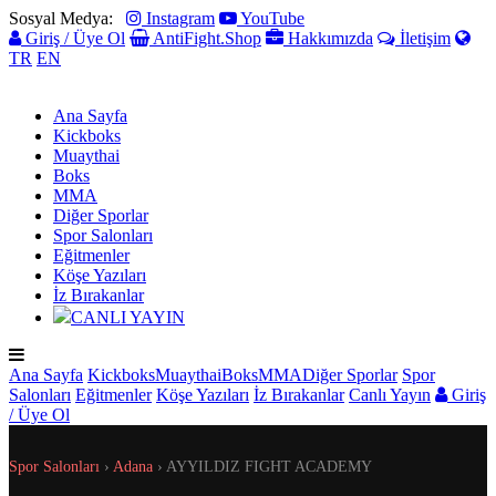
Sosyal Medya:
Instagram
YouTube
Giriş / Üye Ol
AntiFight.Shop
Hakkımızda
İletişim
TR
EN
Ana Sayfa
Kickboks
Muaythai
Boks
MMA
Diğer Sporlar
Spor Salonları
Eğitmenler
Köşe Yazıları
İz Bırakanlar
CANLI YAYIN
Ana Sayfa
Kickboks
Muaythai
Boks
MMA
Diğer Sporlar
Spor
Salonları
Eğitmenler
Köşe Yazıları
İz Bırakanlar
Canlı Yayın
Giriş
/ Üye Ol
Spor Salonları
›
Adana
›
AYYILDIZ FIGHT ACADEMY