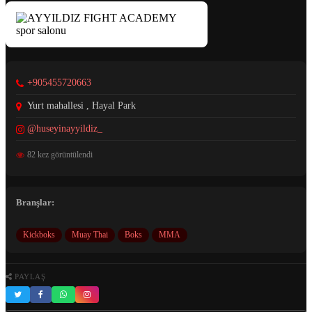
+905455720663
Yurt mahallesi , Hayal Park
@huseyinayyildiz_
82 kez görüntülendi
Branşlar:
Kickboks
Muay Thai
Boks
MMA
PAYLAŞ