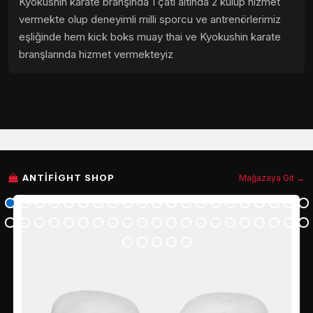
Kyokushin karate branşında 1 çatı altında 2 kulüp hizmet
vermekte olup deneyimli milli sporcu ve antrenörlerimiz
eşliğinde hem kick boks muay thai ve Kyokushin karate
branşlarında hizmet vermekteyiz
ANTIFIGHT SHOP
Mağazaya Git →