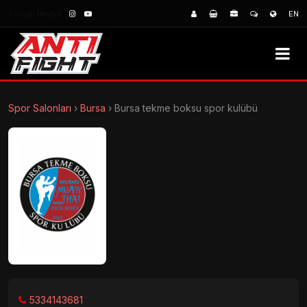
Sosyal Medya:
EN
Spor Salonları
›
Bursa
›
Bursa tekme boksu spor kulübü
5334143681