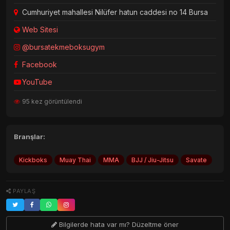
Cumhuriyet mahallesi Nilüfer hatun caddesi no 14 Bursa
Web Sitesi
@bursatekmeboksugym
Facebook
YouTube
95 kez görüntülendi
Branşlar:
Kickboks
Muay Thai
MMA
BJJ / Jiu-Jitsu
Savate
PAYLAŞ
Bilgilerde hata var mı? Düzeltme öner