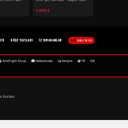
1.999 ₺
LER
KÖŞE YAZILARI
İZ BIRAKANLAR
CANLI YAYIN
AntiFight.Shop
Hakkımızda
İletişim
TR
EN
s burası.