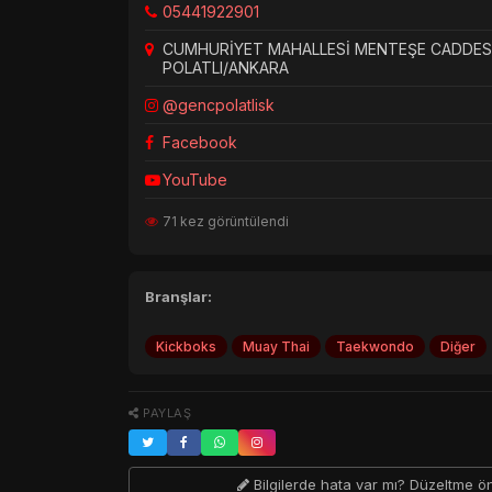
05441922901
CUMHURİYET MAHALLESİ MENTEŞE CADDESİ
POLATLI/ANKARA
@gencpolatlisk
Facebook
YouTube
71 kez görüntülendi
Branşlar:
Kickboks
Muay Thai
Taekwondo
Diğer
PAYLAŞ
Bilgilerde hata var mı? Düzeltme ö