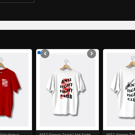
nly Kırmızı
AFFC Dragon Tişört | Anti Fight
AFFC Alpinex Tişö