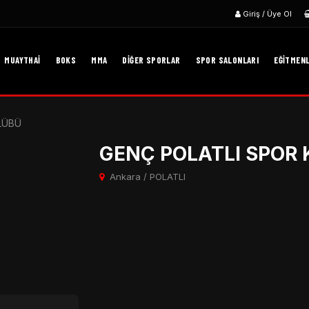
Giriş / Üye Ol
MUAYTHAI
BOKS
MMA
DIĞER SPORLAR
SPOR SALONLARI
EĞITMEN
LÜBÜ
GENÇ POLATLI SPOR
Ankara / POLATLI