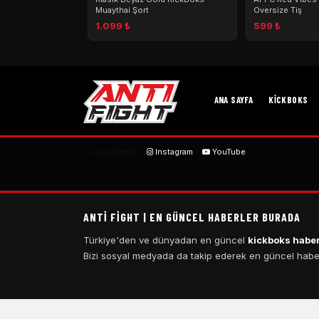
Muaythai Şort
Oversize Tiş
1.099 ₺
599 ₺
ANA SAYFA
KICKBOKS
Sosyal Medya:
Instagram
YouTube
ANTI FIGHT | EN GÜNCEL HABERLER BURADA
Türkiye'den ve dünyadan en güncel
kickboks haber
Bizi sosyal medyada da takip ederek en güncel haberl