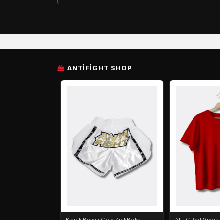
ANTIFIGHT SHOP
Klasik Beyaz Gold KickBoks
AFFC Red Vibes O