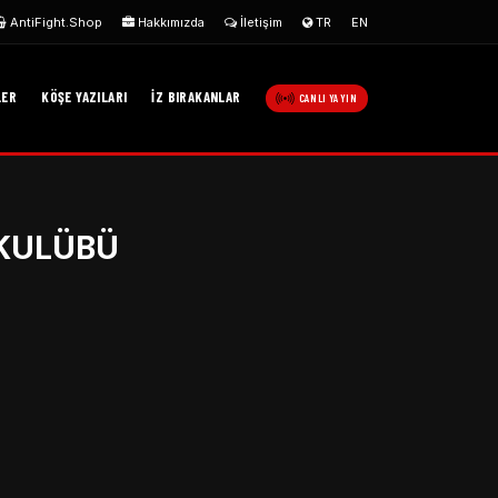
AntiFight.Shop
Hakkımızda
İletişim
TR
EN
LER
KÖŞE YAZILARI
İZ BIRAKANLAR
CANLI YAYIN
 KULÜBÜ