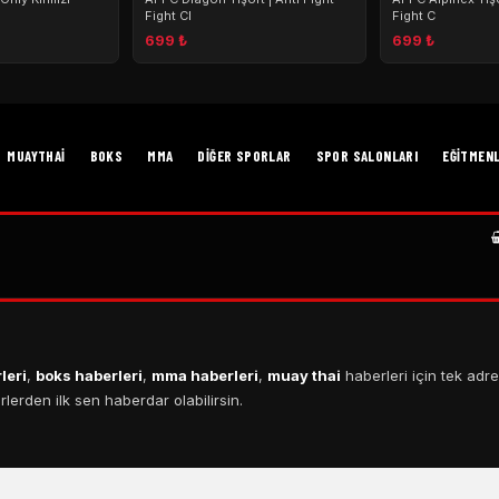
Fight Cl
Fight C
699 ₺
699 ₺
MUAYTHAI
BOKS
MMA
DIĞER SPORLAR
SPOR SALONLARI
EĞITMEN
leri
,
boks haberleri
,
mma haberleri
,
muay thai
haberleri için tek adre
erden ilk sen haberdar olabilirsin.