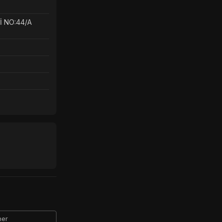
 NO:44/A
ner