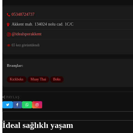
05348724737
Akkent mah. 134024 nolu cad. 1C/C
@idealsporakkent
65 kez görüntülendi
Branşlar:
Kickboks
Muay Thai
Boks
PAYLAŞ
İdeal sağlıklı yaşam