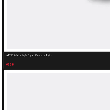
AFFC Rabbit Style Siyah Oversize Tişört
699 ₺