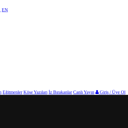
R
EN
ı
Eğitmenler
Köşe Yazıları
İz Bırakanlar
Canlı Yayın
Giriş / Üye Ol