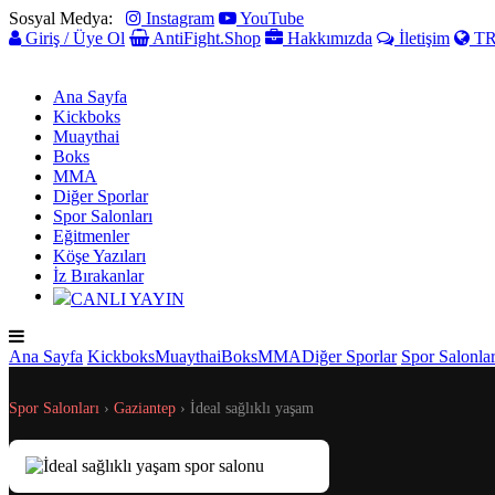
Sosyal Medya:
Instagram
YouTube
Giriş / Üye Ol
AntiFight.Shop
Hakkımızda
İletişim
T
Ana Sayfa
Kickboks
Muaythai
Boks
MMA
Diğer Sporlar
Spor Salonları
Eğitmenler
Köşe Yazıları
İz Bırakanlar
CANLI YAYIN
Ana Sayfa
Kickboks
Muaythai
Boks
MMA
Diğer Sporlar
Spor Salonlar
Spor Salonları
›
Gaziantep
›
İdeal sağlıklı yaşam