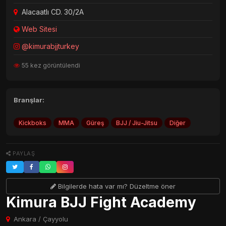
Alacaatlı CD. 30/2A
Web Sitesi
@kimurabjjturkey
55 kez görüntülendi
Branşlar:
Kickboks
MMA
Güreş
BJJ / Jiu-Jitsu
Diğer
PAYLAŞ
Bilgilerde hata var mı? Düzeltme öner
Kimura BJJ Fight Academy
Ankara / Çayyolu