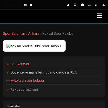
Sosyal Medya:
EN
Spor Salonları
›
Ankara
›
Köksal Spor Kulübü
5466218586
Güventepe mahallesi Kıvanç caddesi 10/A
@Köksal spor kulübü
72 kez görüntülendi
Branşlar: