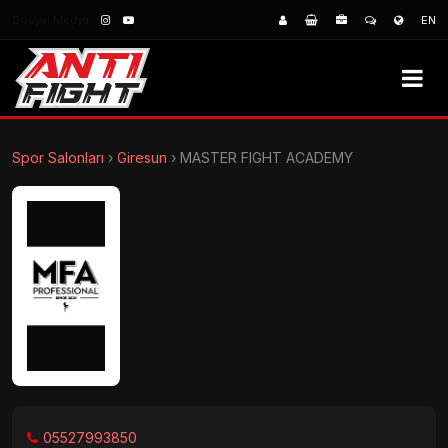
Sosyal Medya:
EN
Spor Salonları
›
Giresun
›
MASTER FIGHT ACADEMY
05527993850