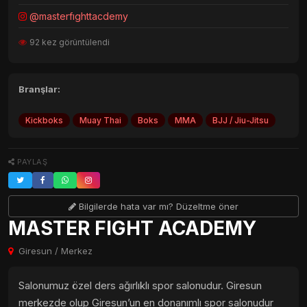
@masterfıghttacdemy
92 kez görüntülendi
Branşlar:
Kickboks
Muay Thai
Boks
MMA
BJJ / Jiu-Jitsu
PAYLAŞ
Bilgilerde hata var mı? Düzeltme öner
MASTER FIGHT ACADEMY
Giresun / Merkez
Salonumuz özel ders ağırlıklı spor salonudur. Giresun
merkezde olup Giresun’un en donanımlı spor salonudur