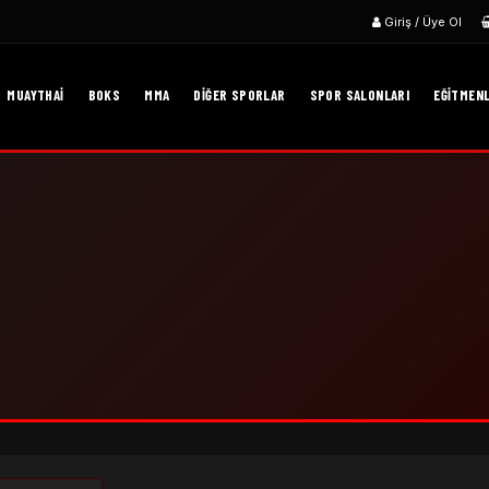
Giriş / Üye Ol
MUAYTHAI
BOKS
MMA
DIĞER SPORLAR
SPOR SALONLARI
EĞITMEN