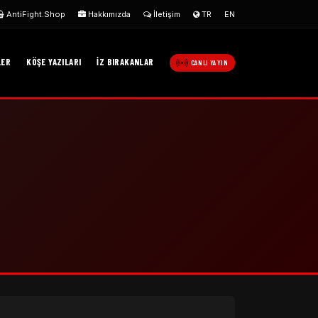
AntiFight.Shop
Hakkımızda
İletişim
TR
EN
LER
KÖŞE YAZILARI
İZ BIRAKANLAR
CANLI YAYIN