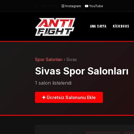
Sosyal Medya:
Instagram
YouTube
ANA SAYFA
KICKBOKS
Spor Salonları
›
Sivas
Sivas Spor Salonları
1 salon listelendi
Ücretsiz Salonunu Ekle