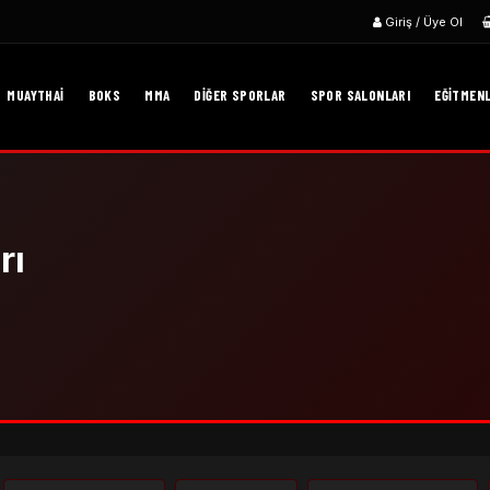
Giriş / Üye Ol
MUAYTHAI
BOKS
MMA
DIĞER SPORLAR
SPOR SALONLARI
EĞITMEN
rı