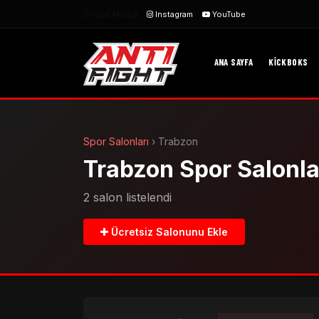
Sosyal Medya:
Instagram
YouTube
ANA SAYFA
KICKBOKS
Spor Salonları
›
Trabzon
Trabzon Spor Salonla
2 salon listelendi
Ücretsiz Salonunu Ekle