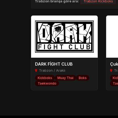
Trabzon branşa göre ara:
Trabzon Kickboks
DARK FİGHT CLUB
Çuk
Trabzon / Araklı
Tr
Kickboks
Muay Thai
Boks
Ki
Taekwondo
Ta