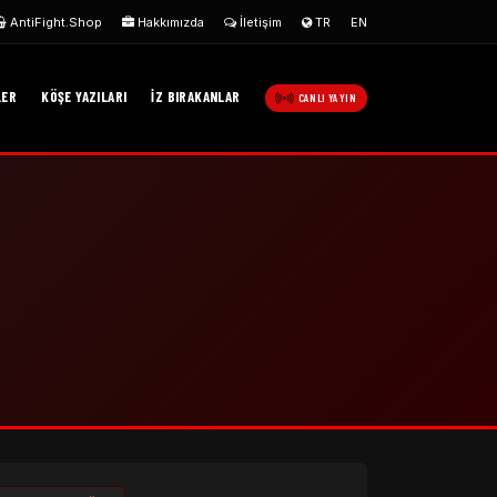
AntiFight.Shop
Hakkımızda
İletişim
TR
EN
LER
KÖŞE YAZILARI
İZ BIRAKANLAR
CANLI YAYIN