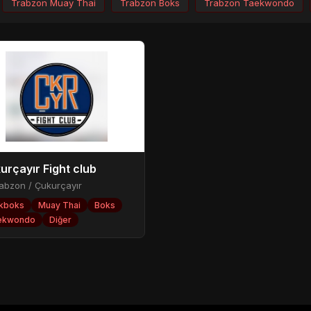
Trabzon Muay Thai
Trabzon Boks
Trabzon Taekwondo
urçayır Fight club
abzon / Çukurçayır
ckboks
Muay Thai
Boks
ekwondo
Diğer