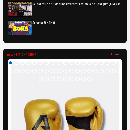
Salonumu MMA Salonuna Çevirdim! Baştan Sona Dönüşüm (BJJ & M
Sokakta BOKS MAÇI
ANTIFIGHT SHOP
Tümü →
AF
6