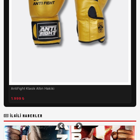
AntiFight Klasik Altın Hakiki
1.999 ₺
İLGILI HABERLER