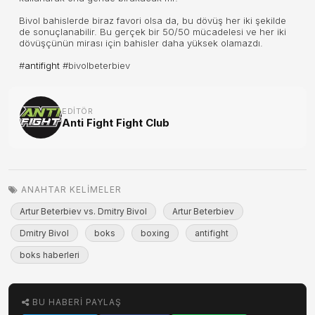
Bivol bahislerde biraz favori olsa da, bu dövüş her iki şekilde
de sonuçlanabilir. Bu gerçek bir 50/50 mücadelesi ve her iki
dövüşçünün mirası için bahisler daha yüksek olamazdı.
#
antifight
#bivolbeterbiev
EDITÖR
Anti Fight Fight Club
ANAHTAR KELIMELER
Artur Beterbiev vs. Dmitry Bivol
Artur Beterbiev
Dmitry Bivol
boks
boxing
antifight
boks haberleri
BU HABERI PAYLAŞ