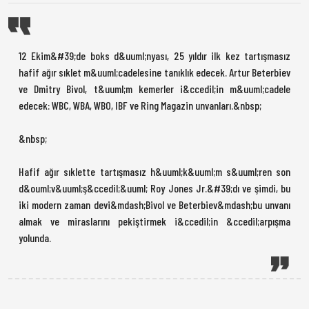
12 Ekim&#39;de boks d&uuml;nyası, 25 yıldır ilk kez tartışmasız
hafif ağır sıklet m&uuml;cadelesine tanıklık edecek. Artur Beterbiev
ve Dmitry Bivol, t&uuml;m kemerler i&ccedil;in m&uuml;cadele
edecek: WBC, WBA, WBO, IBF ve Ring Magazin unvanları.&nbsp;
&nbsp;
Hafif ağır sıklette tartışmasız h&uuml;k&uuml;m s&uuml;ren son
d&ouml;v&uuml;ş&ccedil;&uuml; Roy Jones Jr.&#39;dı ve şimdi, bu
iki modern zaman devi&mdash;Bivol ve Beterbiev&mdash;bu unvanı
almak ve miraslarını pekiştirmek i&ccedil;in &ccedil;arpışma
yolunda.