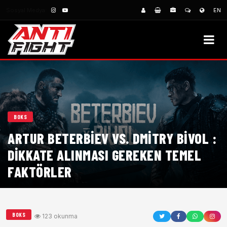
Sosyal Medya:
EN
BOKS
ARTUR BETERBIEV VS. DMITRY BIVOL :
DIKKATE ALINMASI GEREKEN TEMEL
FAKTÖRLER
BOKS
123 okunma