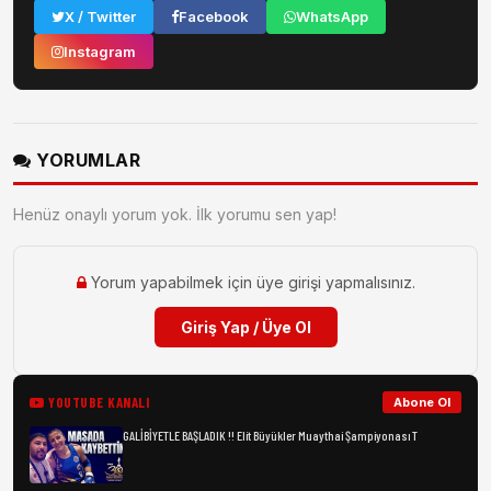
X / Twitter
Facebook
WhatsApp
Instagram
YORUMLAR
Henüz onaylı yorum yok. İlk yorumu sen yap!
Yorum yapabilmek için üye girişi yapmalısınız.
Giriş Yap / Üye Ol
YOUTUBE KANALI
Abone Ol
GALİBİYETLE BAŞLADIK !! Elit Büyükler Muaythai Şampiyonası T