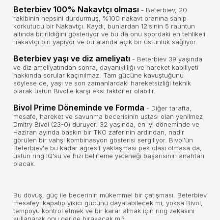
Beterbiev 100% Nakavtçı olması
- Beterbiev, 20
rakibinin hepsini durdurmuş, %100 nakavt oranına sahip
korkutucu bir Nakavtçı. Kaydı, bunlardan 12'sinin 5 rauntun
altında bitirildiğini gösteriyor ve bu da onu spordaki en tehlikeli
nakavtçı biri yapıyor ve bu alanda açık bir üstünlük sağlıyor.
Beterbiev yaşı ve diz ameliyatı
- Beterbiev 39 yaşında
ve diz ameliyatından sonra, dayanıklılığı ve hareket kabiliyeti
hakkında sorular kaçınılmaz. Tam gücüne kavuştuğunu
söylese de, yaşı ve son zamanlardaki hareketsizliği teknik
olarak üstün Bivol'e karşı eksi faktörler olabilir.
Bivol Prime Döneminde ve Formda
- Diğer tarafta,
mesafe, hareket ve savunma becerisinin ustası olan yenilmez
Dmitry Bivol (23-0) duruyor. 32 yaşında, en iyi döneminde ve
Haziran ayında baskın bir TKO zaferinin ardından, nadir
görülen bir vahşi kombinasyon gösterisi sergiliyor. Bivol'ün
Beterbiev'e bu kadar agresif yaklaşması pek olası olmasa da,
üstün ring IQ'su ve hızı belirleme yeteneği başarısının anahtarı
olacak.
Bu dövüş, güç ile becerinin mükemmel bir çatışması. Beterbiev
mesafeyi kapatıp yıkıcı gücünü dayatabilecek mi, yoksa Bivol,
tempoyu kontrol etmek ve bir karar almak için ring zekasını
kullanarak onu geride bırakacak mı?