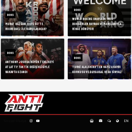
BOKS
BOKS
WORLD BOXING ONAYLADI: RUS
MURAT KAZGAN, BKFC 93’TE
BOKSÖRLER BAYRAK VE MARŞLARIYLA
RODRIGUEZ ILE KARŞILAŞACAK!
RINGE DÖNÜYOR
BOKS
BOKS
ANTHONY JOSHUA BÜYÜK TEHLIKEYI
ATLATTI! TAKTIK DEĞIŞIKLIĞIYLE
TURKI ALALSHIKH’TEN HAFIZA KAYBI
NAKAVTA UZANDI
KORKUSU VE DUYGUSAL VEDA SINYALI
Sosyal Medya:
EN